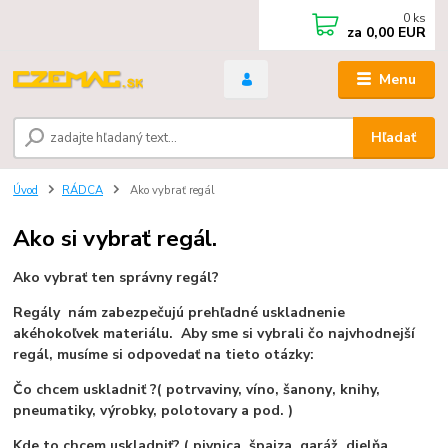
0
ks
za
0,00 EUR
Menu
Hľadať
Úvod
RÁDCA
Ako vybrať regál
Ako si vybrať regál.
Ako vybrať ten správny regál?
Regály nám zabezpečujú prehľadné uskladnenie
akéhokoľvek materiálu. Aby sme si vybrali čo najvhodnejší
regál, musíme si odpovedať na tieto otázky:
Čo chcem uskladniť ?
( potrvaviny, víno, šanony
,
knihy,
pneumatiky, výrobky, polotovary a pod. )
Kde to chcem uskladniť?
( pivnica, špajza, garáž, dielňa,