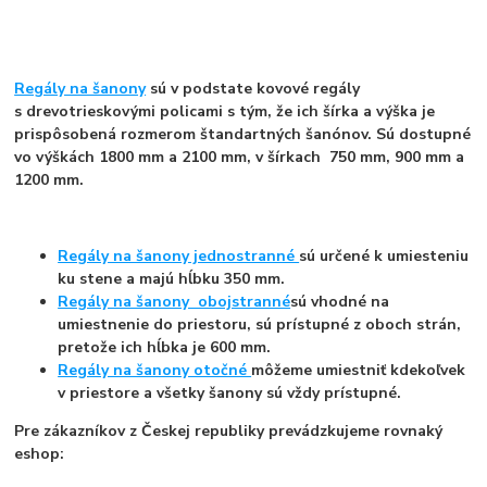
Regály na šanony
sú v podstate kovové regály
s drevotrieskovými policami s tým, že ich šírka a výška je
prispôsobená rozmerom štandartných šanónov. Sú dostupné
vo výškách 1800 mm a 2100 mm, v šírkach 750 mm, 900 mm a
1200 mm.
Regály na šanony jednostranné
sú určené k umiesteniu
ku stene a majú hĺbku 350 mm.
Regály na šanony obojstranné
sú vhodné na
umiestnenie do priestoru, sú prístupné z oboch strán,
pretože ich hĺbka je 600 mm.
Regály na šanony otočné
môžeme umiestniť kdekoľvek
v priestore a všetky šanony sú vždy prístupné.
Pre zákazníkov z Českej republiky prevádzkujeme rovnaký
eshop: