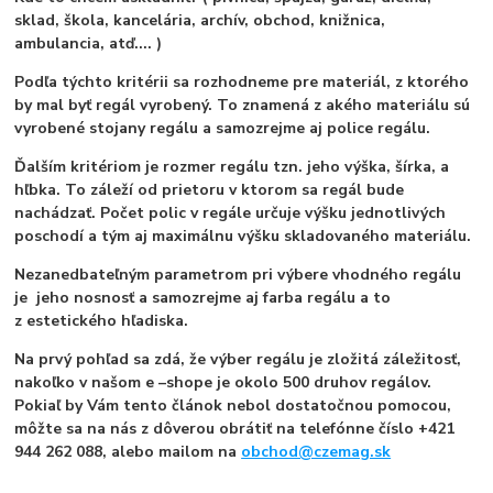
sklad, škola, kancelária, archív, obchod, knižnica,
ambulancia, atď.... )
Podľa týchto kritérii sa rozhodneme pre materiál, z ktorého
by mal byť regál vyrobený. To znamená z akého materiálu sú
vyrobené stojany regálu a samozrejme aj police regálu.
Ďalším kritériom je rozmer regálu tzn. jeho výška, šírka, a
hľbka. To záleží od prietoru v ktorom sa regál bude
nachádzať. Počet polic v regále určuje výšku jednotlivých
poschodí a tým aj maximálnu výšku skladovaného materiálu.
Nezanedbateľným parametrom pri výbere vhodného regálu
je jeho nosnosť a samozrejme aj farba regálu a to
z estetického hľadiska.
Na prvý pohľad sa zdá, že výber regálu je zložitá záležitosť,
nakoľko v našom e –shope je okolo 500 druhov regálov.
Pokiaľ by Vám tento článok nebol dostatočnou pomocou,
môžte sa na nás z dôverou obrátiť na telefónne číslo +421
944 262 088, alebo mailom na
obchod@czemag.sk