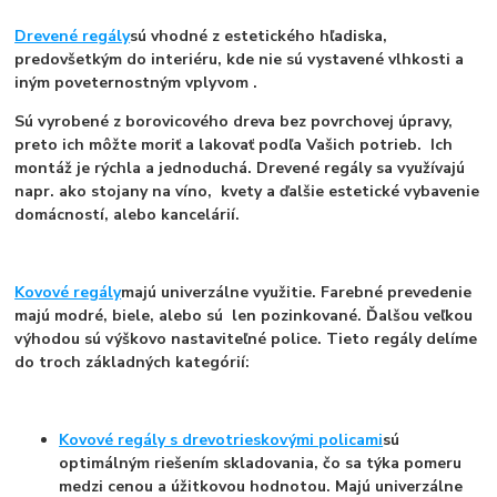
Drevené regály
sú vhodné z estetického hľadiska,
predovšetkým do interiéru, kde nie sú vystavené vlhkosti a
iným poveternostným vplyvom .
Sú vyrobené z borovicového dreva bez povrchovej úpravy,
preto ich môžte moriť a lakovať podľa Vašich potrieb. Ich
montáž je rýchla a jednoduchá. Drevené regály sa využívajú
napr. ako stojany na víno, kvety a ďalšie estetické vybavenie
domácností, alebo kancelárií.
Kovové regály
majú univerzálne využitie. Farebné prevedenie
majú modré, biele, alebo sú len pozinkované. Ďalšou veľkou
výhodou sú výškovo nastaviteľné police. Tieto regály delíme
do troch základných kategórií:
Kovové regály s drevotrieskovými policami
sú
optimálným riešením skladovania, čo sa týka pomeru
medzi cenou a úžitkovou hodnotou. Majú univerzálne