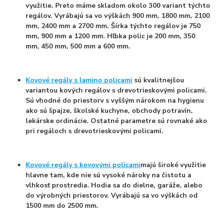
využitie. Preto máme skladom okolo 300 variant týchto
regálov. Vyrábajú sa vo výškách 900 mm, 1800 mm, 2100
mm, 2400 mm a 2700 mm. Šírka týchto regálov je 750
mm, 900 mm a 1200 mm. Hľbka polic je 200 mm, 350
mm, 450 mm, 500 mm a 600 mm.
Kovové regály s lamino policami
sú kvalitnejšou
variantou kových regálov s drevotrieskovými policami.
Sú vhodné do priestorv s vyššým nárokom na hygienu
ako sú špajze, školské kuchyne, obchody potravín,
lekárske ordinácie. Ostatné parametre sú rovnaké ako
pri regáloch s drevotrieskovými policami.
Kovové regály s kovovými policami
majú široké využitie
hlavne tam, kde nie sú vysoké nároky na čistotu a
vlhkosť prostredia. Hodia sa do dielne, garáže, alebo
do výrobných priestorov. Vyrábajú sa vo výškách od
1500 mm do 2500 mm.