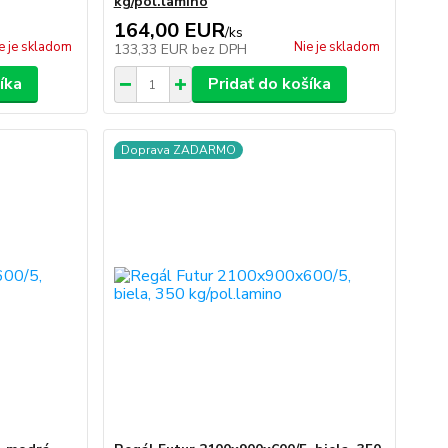
kg/pol.lamino
164,00 EUR
/
ks
e je skladom
Nie je skladom
133,33 EUR
bez DPH
íka
Pridať do košíka
Doprava ZADARMO