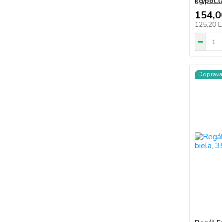
kg/pol.
154,
125,20 
Doprav