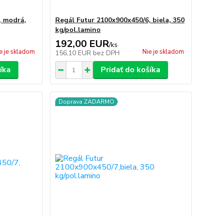
, modrá,
Regál Futur 2100x900x450/6, biela, 350
kg/pol.lamino
192,00 EUR
/
ks
e je skladom
Nie je skladom
156,10 EUR
bez DPH
íka
Pridať do košíka
Doprava ZADARMO