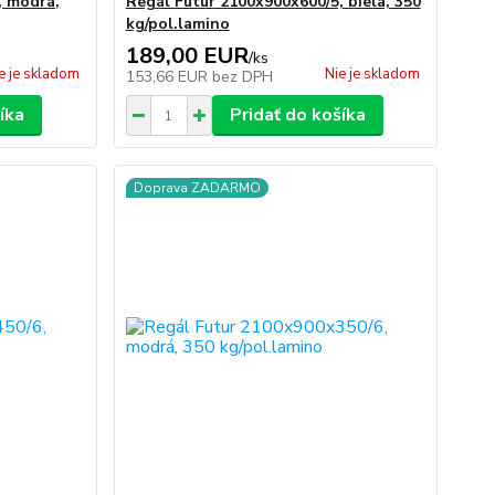
, modrá,
Regál Futur 2100x900x600/5, biela, 350
kg/pol.lamino
189,00 EUR
/
ks
e je skladom
Nie je skladom
153,66 EUR
bez DPH
íka
Pridať do košíka
Doprava ZADARMO