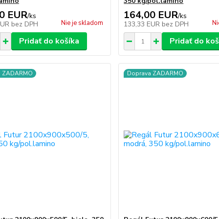
lamino
350 kg/pol.lamino
00 EUR
164,00 EUR
/
ks
/
ks
Nie je skladom
Ni
EUR
bez DPH
133,33 EUR
bez DPH
Pridať do košíka
Pridať do koš
a ZADARMO
Doprava ZADARMO