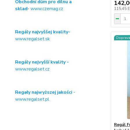
Obchodní dům pro dílnu a
142,
sklad
-
www.czemag.cz
115,45 
Regály najvyššej kvality-
Doprav
www.regalset.sk
Regály nejvyšší kvality -
www.regalset.cz
Regały najwyższej jakości
-
www.regalset.pl
Regál F