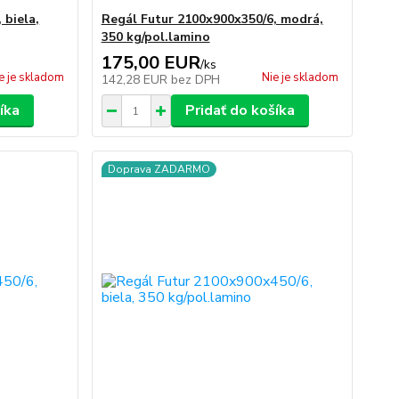
 biela,
Regál Futur 2100x900x350/6, modrá,
350 kg/pol.lamino
175,00 EUR
/
ks
e je skladom
Nie je skladom
142,28 EUR
bez DPH
íka
Pridať do košíka
Doprava ZADARMO