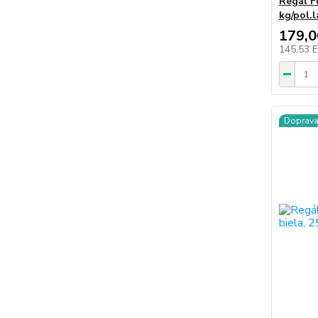
Regál F
kg/pol.
179,
145,53 
Doprav