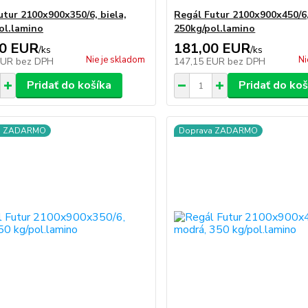
utur 2100x900x350/6, biela,
Regál Futur 2100x900x450/6,
ol.lamino
250kg/pol.lamino
00 EUR
181,00 EUR
/
ks
/
ks
Nie je skladom
Ni
EUR
bez DPH
147,15 EUR
bez DPH
Pridať do košíka
Pridať do koš
a ZADARMO
Doprava ZADARMO