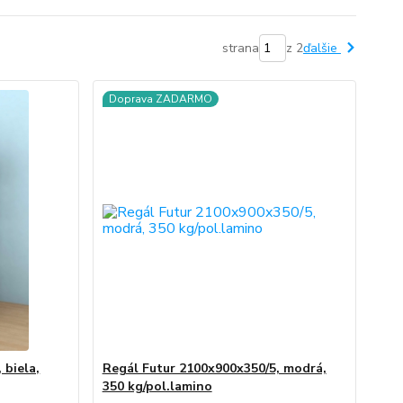
strana
z 2
ďalšie
Doprava ZADARMO
 biela,
Regál Futur 2100x900x350/5, modrá,
350 kg/pol.lamino