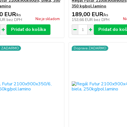
utur 2100x900x500/5, biela, 350
Regál Futur 2100x900x600/5
lamino
350 kg/pol.lamino
00 EUR
189,00 EUR
/
ks
/
ks
Nie je skladom
Ni
EUR
bez DPH
153,66 EUR
bez DPH
Pridať do košíka
Pridať do koš
a ZADARMO
Doprava ZADARMO