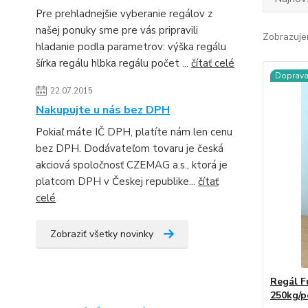
Pre prehladnejšie vyberanie regálov z
našej ponuky sme pre vás pripravili
Zobrazuje
hladanie podla parametrov: výška regálu
šírka regálu hlbka regálu počet ...
čítať celé
Doprav
22.07.2015
Nakupujte u nás bez DPH
Pokiaľ máte IČ DPH, platíte nám len cenu
bez DPH. Dodávateľom tovaru je česká
akciová spoločnosť CZEMAG a.s., ktorá je
platcom DPH v Českej republike...
čítať
celé
Zobraziť všetky novinky
Regál F
250kg/p