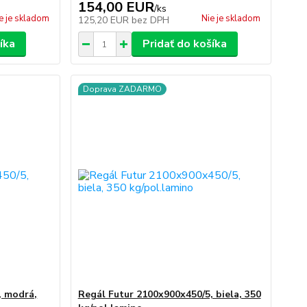
154,00 EUR
/
ks
e je skladom
Nie je skladom
125,20 EUR
bez DPH
íka
Pridať do košíka
Doprava ZADARMO
, modrá,
Regál Futur 2100x900x450/5, biela, 350