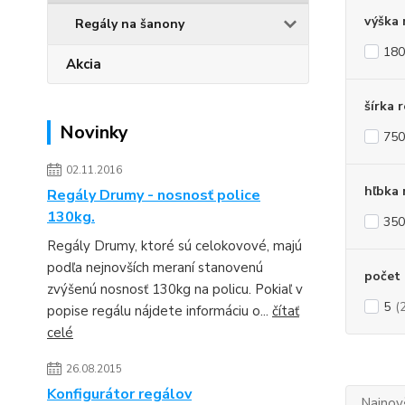
výška 
Regály na šanony
180
Akcia
šírka 
Novinky
750
02.11.2016
hľbka 
Regály Drumy - nosnosť police
130kg.
350
Regály Drumy, ktoré sú celokovové, majú
podľa nejnovších meraní stanovenú
počet 
zvýšenú nosnosť 130kg na policu. Pokiaľ v
5
(
popise regálu nájdete informáciu o...
čítať
celé
26.08.2015
Konfigurátor regálov
Najnov