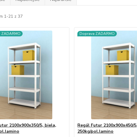
m 1-21 z 37
a ZADARMO
Doprava ZADARMO
utur 2100x900x350/5, biela,
Regál Futur 2100x900x450/5,
ol.lamino
250kg/pol.lamino