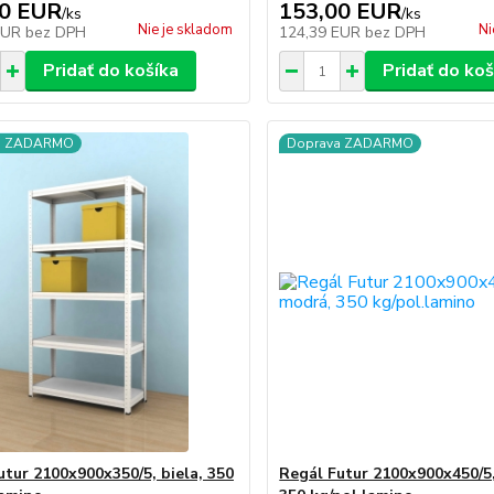
00 EUR
153,00 EUR
/
ks
/
ks
Nie je skladom
Ni
EUR
bez DPH
124,39 EUR
bez DPH
Pridať do košíka
Pridať do koš
a ZADARMO
Doprava ZADARMO
utur 2100x900x350/5, biela, 350
Regál Futur 2100x900x450/5