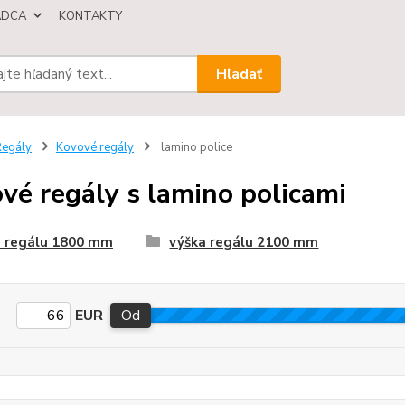
ÁDCA
KONTAKTY
Hľadať
egály
Kovové regály
lamino police
vé regály s lamino policami
a regálu 1800 mm
výška regálu 2100 mm
EUR
Od