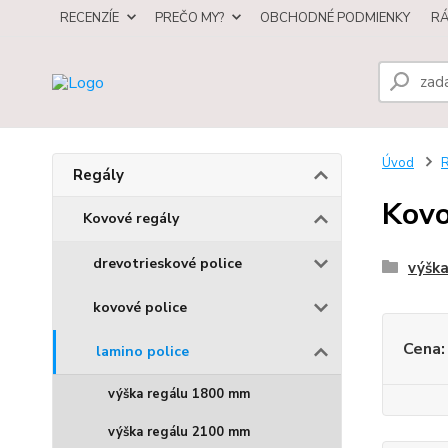
RECENZÍE
PREČO MY?
OBCHODNÉ PODMIENKY
R
Úvod
R
Regály
Kovo
Kovové regály
drevotrieskové police
výšk
kovové police
Cena:
lamino police
výška regálu 1800 mm
výška regálu 2100 mm