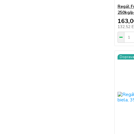
Regál F
250kg/p
163,
132,52 
Doprav