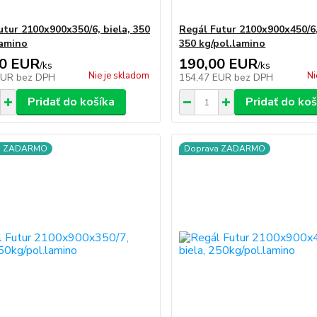
utur 2100x900x350/6, biela, 350
Regál Futur 2100x900x450/6
lamino
350 kg/pol.lamino
00 EUR
190,00 EUR
/
ks
/
ks
Nie je skladom
Ni
EUR
bez DPH
154,47 EUR
bez DPH
Pridať do košíka
Pridať do koš
a ZADARMO
Doprava ZADARMO