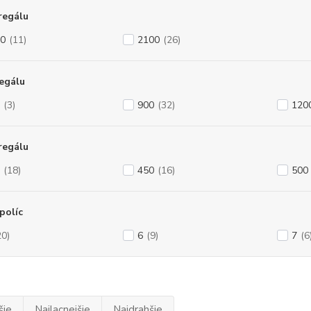
regálu
0
(11)
2100
(26)
regálu
(3)
900
(32)
120
regálu
(18)
450
(16)
500
políc
20)
6
(9)
7
(6
šie
Najlacnejšie
Najdrahšie