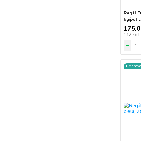
Regál F
kg/pol.
175,
142,28 
Doprav