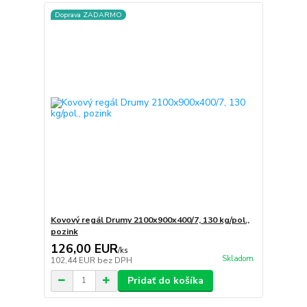
Doprava ZADARMO
Kovový regál Drumy 2100x900x400/7, 130 kg/pol.,
pozink
126,00 EUR
/
ks
Skladom
102,44 EUR
bez DPH
Pridať do košíka