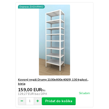
Doprava ZADARMO
Kovový regál Drumy 2100x600x400/8, 130 kg/pol.,
biela
159,00 EUR
/
ks
Skladom
129,27 EUR
bez DPH
Pridať do košíka