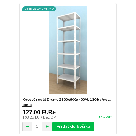
Doprava ZADARMO
Kovový regál Drumy 2100x600x400/6, 130 kg/pol.,
biela
127,00 EUR
/
ks
Skladom
103,25 EUR
bez DPH
Pridať do košíka