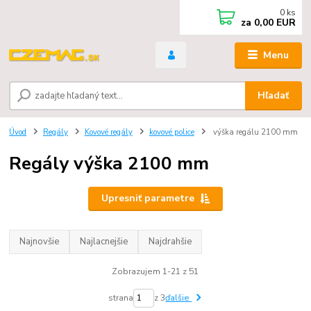
0
ks
za
0,00 EUR
Menu
Hľadať
Úvod
Regály
Kovové regály
kovové police
výška regálu 2100 mm
Regály výška 2100 mm
Upresniť parametre
Najnovšie
Najlacnejšie
Najdrahšie
Zobrazujem 1-21 z 51
strana
z 3
ďalšie