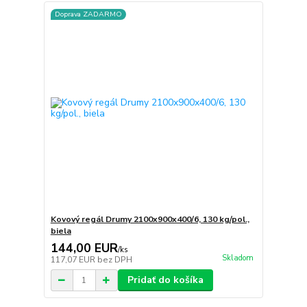
Doprava ZADARMO
Kovový regál Drumy 2100x900x400/6, 130 kg/pol.,
biela
144,00 EUR
/
ks
Skladom
117,07 EUR
bez DPH
Pridať do košíka