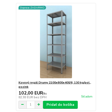
Doprava ZADARMO
Kovový regál Drumy 2100x600x400/6, 130 kg/pol.,
pozink
102,00 EUR
/
ks
Skladom
82,93 EUR
bez DPH
Pridať do košíka