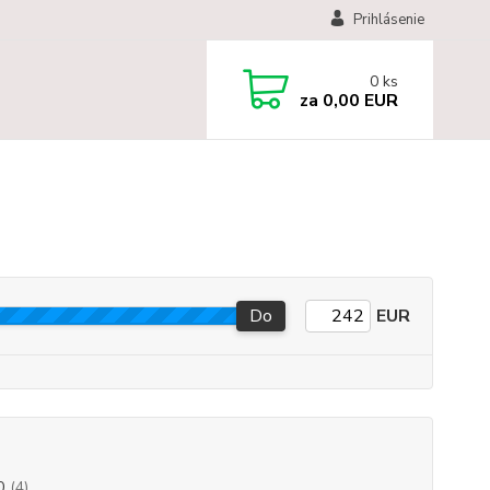
Prihlásenie
0
ks
za
0,00 EUR
Do
EUR
0
(4)