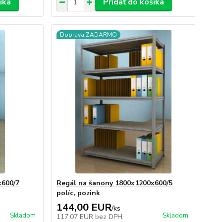
íka
Pridať do košíka
Doprava ZADARMO
x600/7
Regál na šanony 1800x1200x600/5
políc, pozink
144,00 EUR
/
ks
Skladom
Skladom
117,07 EUR
bez DPH