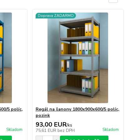
Doprava ZADARMO
00/5 políc,
Regál na šanony 1800x900x600/5 políc,
pozink
93,00 EUR
/
ks
Skladom
Skladom
75,61 EUR
bez DPH