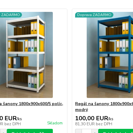
a ZADARMO
Doprava ZADARMO
a šanony 1800x900x600/5 políc,
Regál na šanony 1800x900x6
modrý
00 EUR
100,00 EUR
/
ks
/
ks
Skladom
UR
bez DPH
81,30 EUR
bez DPH