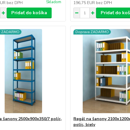
Skladom
EUR
bez DPH
196,75 EUR
bez DPH
Pridať do košíka
Pridať do koš
a ZADARMO
Doprava ZADARMO
a šanony 2500x900x350/7 políc,
Regál na šanony 2100x1200
políc, biely