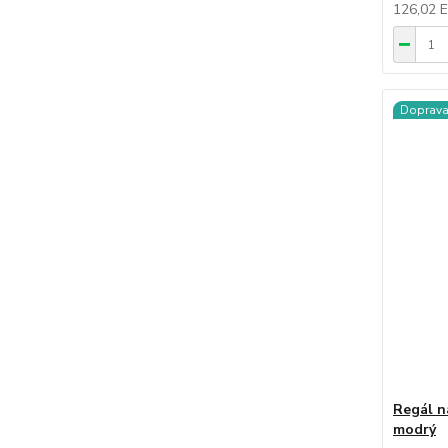
126,02 
Doprav
Regál n
modrý