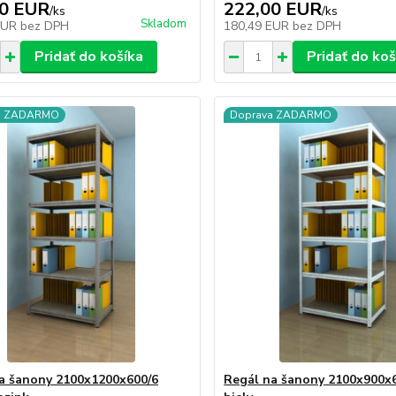
00 EUR
222,00 EUR
/
ks
/
ks
Skladom
EUR
bez DPH
180,49 EUR
bez DPH
Pridať do košíka
Pridať do koš
a ZADARMO
Doprava ZADARMO
a šanony 2100x1200x600/6
Regál na šanony 2100x900x6