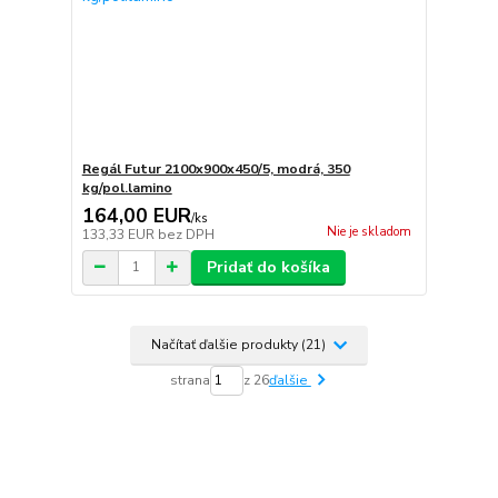
Regál Futur 2100x900x450/5, modrá, 350
kg/pol.lamino
164,00 EUR
/
ks
Nie je skladom
133,33 EUR
bez DPH
Pridať do košíka
Načítať ďalšie produkty (21)
strana
z 26
ďalšie