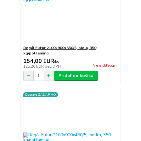
Regál Futur 2100x900x350/5, biela, 350
kg/pol.lamino
154,00 EUR
/
ks
Nie je skladom
125,20 EUR
bez DPH
Pridať do košíka
Doprava ZADARMO