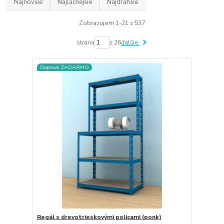
Najnovšie
Najlacnejšie
Najdrahšie
Zobrazujem 1-21 z 537
strana
z 26
ďalšie
Doprava ZADARMO
Regál s drevotrieskovými policami (ponk)