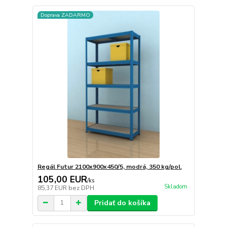
Doprava ZADARMO
Regál Futur 2100x900x450/5, modrá, 350 kg/pol.
105,00 EUR
/
ks
Skladom
85,37 EUR
bez DPH
Pridať do košíka