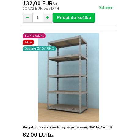
132,00 EUR
/
ks
Skladom
107,32 EUR
bez DPH
Pridať do košíka
TOP produkt
Akcia
Doprava ZADARMO
Regál s drevotrieskovými policamii, 350 kg/pol. S
82,00 EUR
/
ks