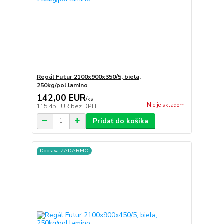
Regál Futur 2100x900x350/5, biela,
250kg/pol.lamino
142,00 EUR
/
ks
Nie je skladom
115,45 EUR
bez DPH
Pridať do košíka
Doprava ZADARMO