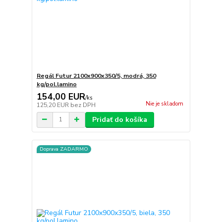
Regál Futur 2100x900x350/5, modrá, 350
kg/pol.lamino
154,00 EUR
/
ks
Nie je skladom
125,20 EUR
bez DPH
Pridať do košíka
Doprava ZADARMO