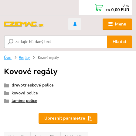
0
ks
za
0,00 EUR
Menu
Hľadať
Úvod
Regály
Kovové regály
Kovové regály
drevotrieskové police
kovové police
lamino police
Upresniť parametre