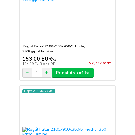
Regál Futur 2100x900x450/5, biela,
250kg/pol.lamino
153,00 EUR
/
ks
Nie je skladom
124,39 EUR
bez DPH
Pridať do košíka
Doprava ZADARMO