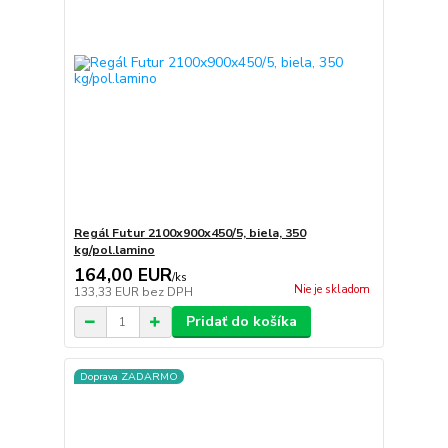
Regál Futur 2100x900x450/5, biela, 350
kg/pol.lamino
164,00 EUR
/
ks
Nie je skladom
133,33 EUR
bez DPH
Pridať do košíka
Doprava ZADARMO