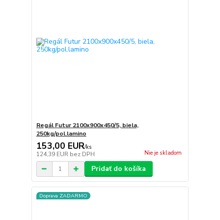
Regál Futur 2100x900x450/5, biela,
250kg/pol.lamino
153,00 EUR
/
ks
Nie je skladom
124,39 EUR
bez DPH
Pridať do košíka
Doprava ZADARMO