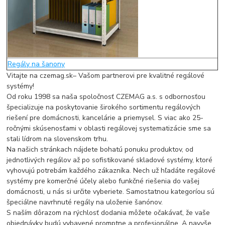
Regály na šanony
Vitajte na czemag.sk– Vašom partnerovi pre kvalitné regálové
systémy!
Od roku 1998 sa naša spoločnosť CZEMAG a.s. s odbornosťou
špecializuje na poskytovanie širokého sortimentu regálových
riešení pre domácnosti, kancelárie a priemysel. S viac ako 25-
ročnými skúsenosťami v oblasti regálovej systematizácie sme sa
stali lídrom na slovenskom trhu.
Na našich stránkach nájdete bohatú ponuku produktov, od
jednotlivých regálov až po sofistikované skladové systémy, ktoré
vyhovujú potrebám každého zákazníka. Nech už hľadáte regálové
systémy pre komerčné účely alebo funkčné riešenia do vašej
domácnosti, u nás si určite vyberiete. Samostatnou kategoríou sú
špeciálne navrhnuté regály na uloženie šanónov.
S naším dôrazom na rýchlosť dodania môžete očakávať, že vaše
objednávky budú vybavené promptne a profesionálne. A navyše