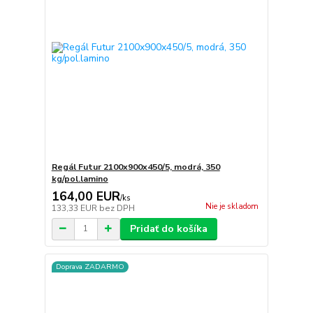
Regál Futur 2100x900x450/5, modrá, 350
kg/pol.lamino
164,00 EUR
/
ks
Nie je skladom
133,33 EUR
bez DPH
Pridať do košíka
Doprava ZADARMO