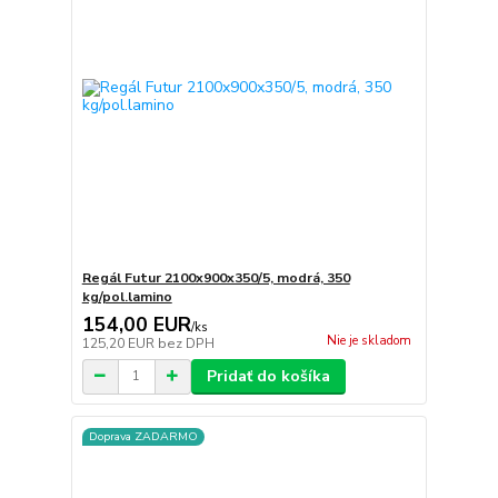
Regál Futur 2100x900x350/5, modrá, 350
kg/pol.lamino
154,00 EUR
/
ks
Nie je skladom
125,20 EUR
bez DPH
Pridať do košíka
Doprava ZADARMO