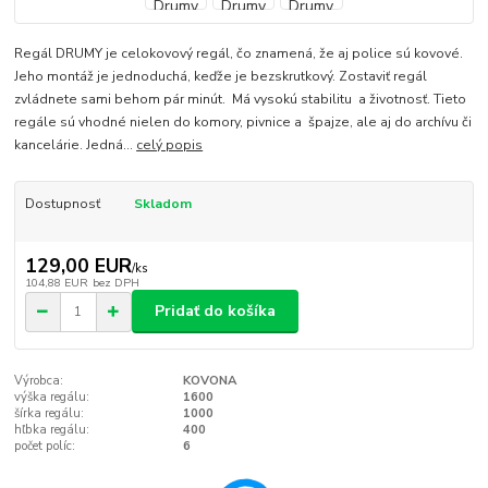
Regál DRUMY je celokovový regál, čo znamená, že aj police sú kovové.
Jeho montáž je jednoduchá, keďže je bezskrutkový. Zostaviť regál
zvládnete sami behom pár minút. Má vysokú stabilitu a životnosť. Tieto
regále sú vhodné nielen do komory, pivnice a špajze, ale aj do archívu či
kancelárie. Jedná...
celý popis
Dostupnosť
Skladom
129,00 EUR
/
ks
104,88 EUR
bez DPH
Pridať do košíka
Výrobca:
KOVONA
výška regálu:
1600
šírka regálu:
1000
hľbka regálu:
400
počet políc:
6