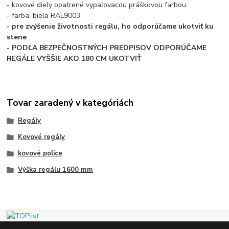
- kovové diely opatrené vypaľovacou práškovou farbou
- farba: biela RAL9003
- pre zvýšenie životnosti regálu, ho odporúčame ukotviť ku
stene
- PODĽA BEZPEČNOSTNÝCH PREDPISOV ODPORÚČAME
REGÁLE VYŠŠIE AKO 180 CM UKOTVIŤ
Tovar zaradený v kategóriách
Regály
Kovové regály
kovové police
Výška regálu 1600 mm