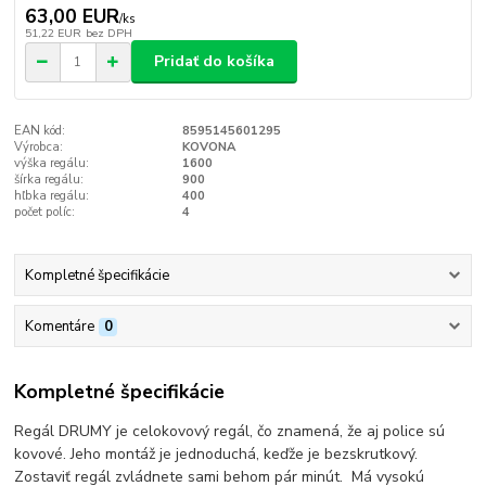
63,00 EUR
/
ks
51,22 EUR
bez DPH
Pridať do košíka
EAN kód:
8595145601295
Výrobca:
KOVONA
výška regálu:
1600
šírka regálu:
900
hľbka regálu:
400
počet políc:
4
Kompletné špecifikácie
Komentáre
0
Kompletné špecifikácie
Regál DRUMY je celokovový regál, čo znamená, že aj police sú
kovové. Jeho montáž je jednoduchá, keďže je bezskrutkový.
Zostaviť regál zvládnete sami behom pár minút. Má vysokú