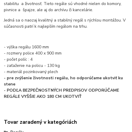
stabilitu a životnosť. Tieto regále sú vhodné nielen do komory,
pivnice a špajze, ale aj do archívu či kancelárie.
Jedná sa o naozaj kvalitný a stabilný regál s rýchlou montážou. V
súčasnosti patrí k najlepším regálom na trhu.
- výška regálu 1600 mm
- rozmery police 400 x 900 mm
- počet políc : 4
- zaťaženie na policu - 130 kg
- materiál pozinkovaný plech
- pre zvýšenie životnosti regálu, ho odporúčame ukotviť ku
stene
- PODĽA BEZPEČNOSTNÝCH PREDPISOV ODPORÚČAME
REGÁLE VYŠŠIE AKO 180 CM UKOTVIŤ
Tovar zaradený v kategóriách