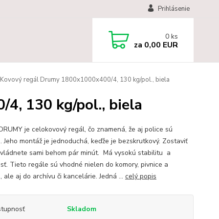
Prihlásenie
0
ks
za
0,00 EUR
Kovový regál Drumy 1800x1000x400/4, 130 kg/pol., biela
, 130 kg/pol., biela
DRUMY je celokovový regál, čo znamená, že aj police sú
. Jeho montáž je jednoduchá, keďže je bezskrutkový. Zostaviť
zvládnete sami behom pár minút. Má vysokú stabilitu a
osť. Tieto regále sú vhodné nielen do komory, pivnice a
 ale aj do archívu či kancelárie. Jedná ...
celý popis
tupnosť
Skladom