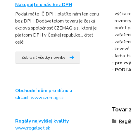
Nakupujte u nás bez DPH
- výška 
Pokiaľ máte IČ DPH, platíte nám len cenu
- rozmer
bez DPH. Dodávateľom tovaru je česká
- počet po
akciová spoločnosť CZEMAG a.s., ktorá je
- zaťažen
platcom DPH v Českej republike...
čítať
- zaťažen
celé
- kovové
- farba:
Zobraziť všetky novinky
- pre zv
- PODĽ
Obchodní dům pro dílnu a
sklad
-
www.czemag.cz
Tovar 
Regály najvyššej kvality-
Regá
www.regalset.sk