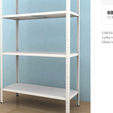
88
71,
EAN kó
výška r
hľbka r