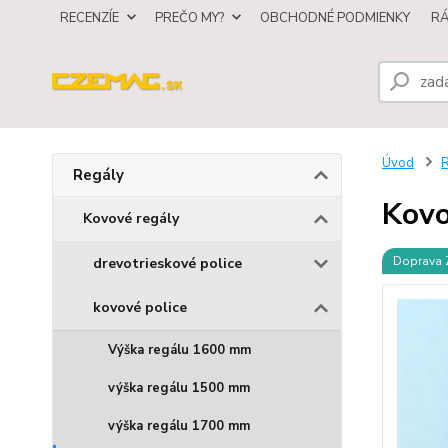
RECENZÍE
PREČO MY?
OBCHODNÉ PODMIENKY
R
Úvod
R
Regály
Kovo
Kovové regály
Doprava
drevotrieskové police
kovové police
Výška regálu 1600 mm
výška regálu 1500 mm
výška regálu 1700 mm