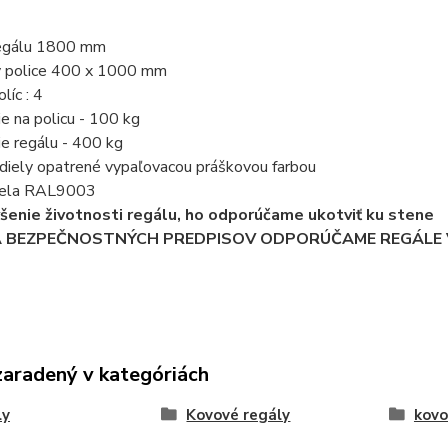
regálu 1800 mm
y police 400 x 1000 mm
líc : 4
ie na policu - 100 kg
ie regálu - 400 kg
 diely opatrené vypaľovacou práškovou farbou
 biela RAL9003
ýšenie životnosti regálu, ho odporúčame ukotviť ku stene
A BEZPEČNOSTNÝCH PREDPISOV ODPORÚČAME REGÁLE V
zaradený v kategóriách
ly
Kovové regály
kovo