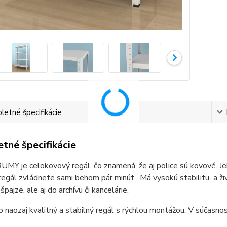
etné špecifikácie
tné špecifikácie
MY je celokovový regál, čo znamená, že aj police sú kovové. Je
regál zvládnete sami behom pár minút. Má vysokú stabilitu a ži
špajze, ale aj do archívu či kancelárie.
o naozaj kvalitný a stabilný regál s rýchlou montážou. V súčasnos