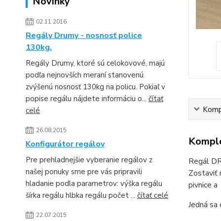
Novinky
02.11.2016
Regály Drumy - nosnosť police
130kg.
Regály Drumy, ktoré sú celokovové, majú
podľa nejnovších meraní stanovenú
zvýšenú nosnosť 130kg na policu. Pokiaľ v
popise regálu nájdete informáciu o...
čítať
Kompl
celé
26.08.2015
Komple
Konfigurátor regálov
Pre prehladnejšie vyberanie regálov z
Regál DRU
našej ponuky sme pre vás pripravili
Zostaviť 
hladanie podla parametrov: výška regálu
pivnice a 
šírka regálu hlbka regálu počet ...
čítať celé
Jedná sa 
22.07.2015