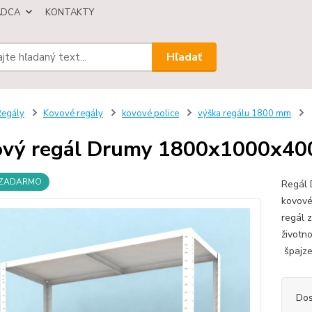
ÁDCA
KONTAKTY
Hľadať
egály
Kovové regály
kovové police
výška regálu 1800 mm
vý regál Drumy 1800x1000x400/4
 ZADARMO
Regál 
kovové
regál 
životn
špajze,
Dos