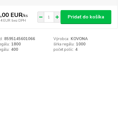
,00 EUR
/
ks
Pridať do košíka
54 EUR
bez DPH
d:
8595145601066
Výrobca:
KOVONA
egálu:
1800
šírka regálu:
1000
egálu:
400
počet políc:
4