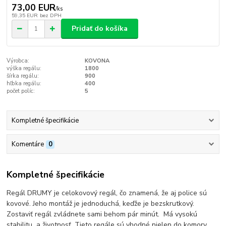
73,00 EUR
/
ks
59,35 EUR
bez DPH
Pridať do košíka
Výrobca:
KOVONA
výška regálu:
1800
šírka regálu:
900
hľbka regálu:
400
počet políc:
5
Kompletné špecifikácie
Komentáre
0
Kompletné špecifikácie
Regál DRUMY je celokovový regál, čo znamená, že aj police sú
kovové. Jeho montáž je jednoduchá, keďže je bezskrutkový.
Zostaviť regál zvládnete sami behom pár minút. Má vysokú
stabilitu a životnosť. Tieto regále sú vhodné nielen do komory,