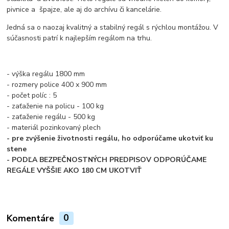
pivnice a špajze, ale aj do archívu či kancelárie.
Jedná sa o naozaj kvalitný a stabilný regál s rýchlou montážou. V
súčasnosti patrí k najlepším regálom na trhu.
- výška regálu 1800 mm
- rozmery police 400 x 900 mm
- počet políc : 5
- zaťaženie na policu - 100 kg
- zaťaženie regálu - 500 kg
- materiál pozinkovaný plech
- pre zvýšenie životnosti regálu, ho odporúčame ukotviť ku
stene
- PODĽA BEZPEČNOSTNÝCH PREDPISOV ODPORÚČAME
REGÁLE VYŠŠIE AKO 180 CM UKOTVIŤ
Komentáre
0