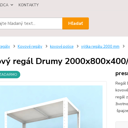
ÁDCA
KONTAKTY
Hľadať
egály
Kovové regály
kovové police
výška regálu 2000 mm
vý regál Drumy 2000x800x400/5,
pres
 ZADARMO
Regál 
kovové
regál 
životn
špajze,