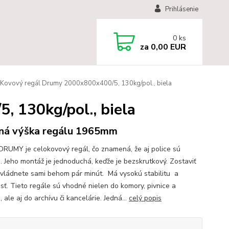
Prihlásenie
0
ks
za
0,00 EUR
Kovový regál Drumy 2000x800x400/5, 130kg/pol., biela
 130kg/pol., biela
ná výška regálu 1965mm
DRUMY je celokovový regál, čo znamená, že aj police sú
. Jeho montáž je jednoduchá, keďže je bezskrutkový. Zostaviť
zvládnete sami behom pár minút. Má vysokú stabilitu a
osť. Tieto regále sú vhodné nielen do komory, pivnice a
 ale aj do archívu či kancelárie. Jedná...
celý popis