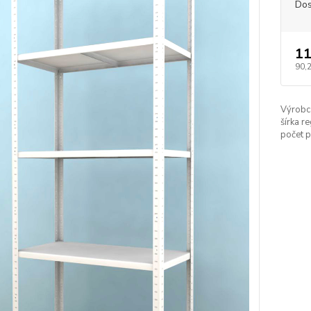
Dos
11
90,
Výrobc
šírka re
počet p