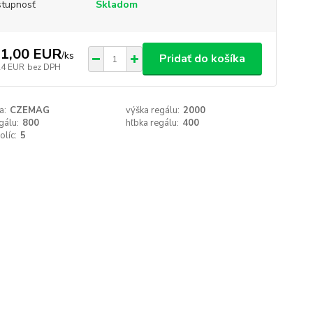
tupnosť
Skladom
1,00 EUR
/
ks
Pridať do košíka
24 EUR
bez DPH
a:
CZEMAG
výška regálu:
2000
gálu:
800
hľbka regálu:
400
olíc:
5