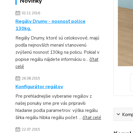
Novinky
02.11.2016
Regály Drumy - nosnosť police
130kg.
Regály Drumy, ktoré sú celokovové, majú
podľa nejnovších meraní stanovenú
zvýšenú nosnosť 130kg na policu. Pokiaľ v
popise regálu nájdete informáciu o...
čítať
celé
26.08.2015
Konfigurátor regálov
Pre prehladnejšie vyberanie regálov z
našej ponuky sme pre vás pripravili
hladanie podla parametrov: výška regálu
Kompl
šírka regálu hlbka regálu počet ...
čítať celé
22.07.2015