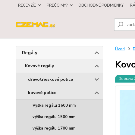
RECENZÍE
PREČO MY?
OBCHODNÉ PODMIENKY
R
Úvod
R
Regály
Kovo
Kovové regály
Doprava
drevotrieskové police
kovové police
Výška regálu 1600 mm
výška regálu 1500 mm
výška regálu 1700 mm