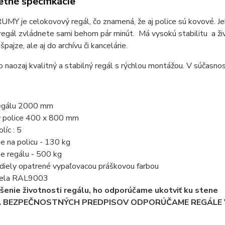
tné špecifikácie
MY je celokovový regál, čo znamená, že aj police sú kovové. Je
regál zvládnete sami behom pár minút. Má vysokú stabilitu a ži
špajze, ale aj do archívu či kancelárie.
o naozaj kvalitný a stabilný regál s rýchlou montážou. V súčasnos
regálu 2000 mm
y police 400 x 800 mm
líc : 5
ie na policu - 130 kg
ie regálu - 500 kg
 diely opatrené vypaľovacou práškovou farbou
 biela RAL9003
ýšenie životnosti regálu, ho odporúčame ukotviť ku stene
A BEZPEČNOSTNÝCH PREDPISOV ODPORÚČAME REGÁLE V