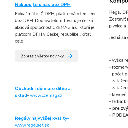
Komple
Nakupujte u nás bez DPH
Regál DRU
Pokiaľ máte IČ DPH, platíte nám len cenu
Zostaviť 
bez DPH. Dodávateľom tovaru je česká
pivnice a 
akciová spoločnosť CZEMAG a.s., ktorá je
platcom DPH v Českej republike...
čítať
Jedná sa 
celé
Zobraziť všetky novinky
- výška 
- rozmer
- počet po
- zaťažen
- zaťažen
Obchodní dům pro dílnu a
- kovové
sklad
-
www.czemag.cz
- farba:
- pre zv
- PODĽ
Regály najvyššej kvality-
www.regalset.sk