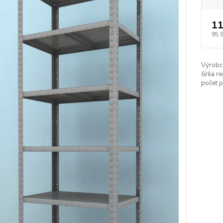
11
95,
Výrobc
šírka re
počet p