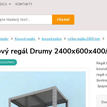
ÁDCA
KONTAKTY
Hľadať
egály
Kovové regály
kovové police
výška regálu 2400 mm
vý regál Drumy 2400x600x400/7,
 ZADARMO
Regál 
kovové
regál 
životn
špajze,
Dos