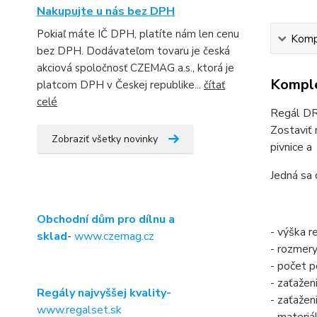
Nakupujte u nás bez DPH
Pokiaľ máte IČ DPH, platíte nám len cenu
Kompl
bez DPH. Dodávateľom tovaru je česká
akciová spoločnosť CZEMAG a.s., ktorá je
Komple
platcom DPH v Českej republike...
čítať
celé
Regál DRU
Zostaviť 
Zobraziť všetky novinky
pivnice a 
Jedná sa 
Obchodní dům pro dílnu a
- výška 
sklad
-
www.czemag.cz
- rozmer
- počet po
- zaťažen
Regály najvyššej kvality-
- zaťažen
www.regalset.sk