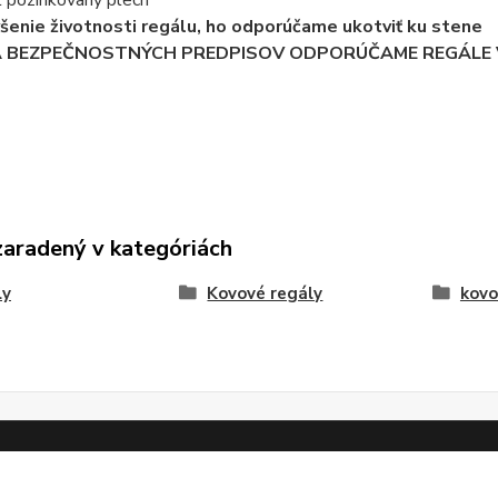
l pozinkovaný plech
ýšenie životnosti regálu, ho odporúčame ukotviť ku stene
A BEZPEČNOSTNÝCH PREDPISOV ODPORÚČAME REGÁLE V
zaradený v kategóriách
ly
Kovové regály
kovo