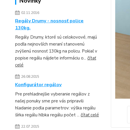
Novinky
02.11.2016
Regály Drumy - nosnosť police
130kg.
Regály Drumy, ktoré sú celokovové, majú
podľa nejnovších meraní stanovenú
zvýšenú nosnosť 130kg na policu. Pokiaľ v
popise regálu nájdete informáciu o...
čítať
celé
26.08.2015
Konfigurátor regálov
Pre prehladnejšie vyberanie regálov z
našej ponuky sme pre vás pripravili
hladanie podla parametrov: výška regálu
šírka regálu hlbka regálu počet ...
čítať celé
22.07.2015