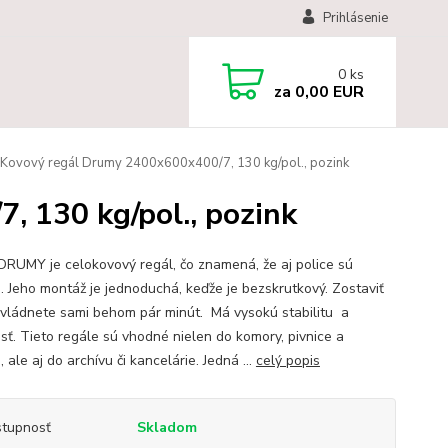
Prihlásenie
0
ks
za
0,00 EUR
Kovový regál Drumy 2400x600x400/7, 130 kg/pol., pozink
 130 kg/pol., pozink
DRUMY je celokovový regál, čo znamená, že aj police sú
. Jeho montáž je jednoduchá, keďže je bezskrutkový. Zostaviť
zvládnete sami behom pár minút. Má vysokú stabilitu a
osť. Tieto regále sú vhodné nielen do komory, pivnice a
 ale aj do archívu či kancelárie. Jedná ...
celý popis
tupnosť
Skladom