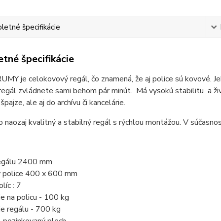
etné špecifikácie
tné špecifikácie
MY je celokovový regál, čo znamená, že aj police sú kovové. Je
regál zvládnete sami behom pár minút. Má vysokú stabilitu a ži
špajze, ale aj do archívu či kancelárie.
o naozaj kvalitný a stabilný regál s rýchlou montážou. V súčasnos
regálu 2400 mm
y police 400 x 600 mm
líc : 7
ie na policu - 100 kg
ie regálu - 700 kg