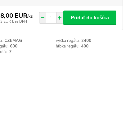
8,00 EUR
/
ks
Pridať do košíka
93 EUR
bez DPH
a:
CZEMAG
výška regálu:
2400
gálu:
600
hľbka regálu:
400
olíc:
7