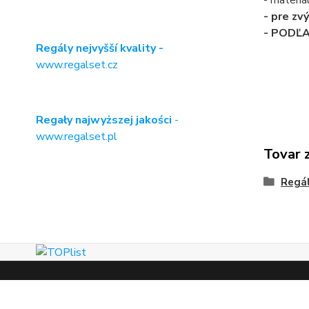
- materiá
- pre zv
- PODĽ
Regály nejvyšší kvality -
www.regalset.cz
Regały najwyższej jakości
-
www.regalset.pl
Tovar 
Regá