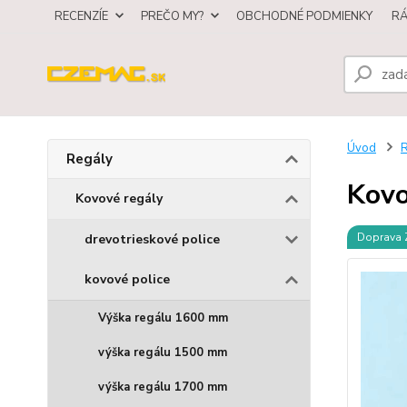
RECENZÍE
PREČO MY?
OBCHODNÉ PODMIENKY
R
Úvod
R
Regály
Kovo
Kovové regály
Doprava
drevotrieskové police
kovové police
Výška regálu 1600 mm
výška regálu 1500 mm
výška regálu 1700 mm