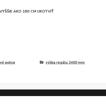
YŠŠIE AKO 180 CM UKOTVIŤ
vé police
výška regálu 2400 mm
Vytvorené na
Eshop-rychlo.sk