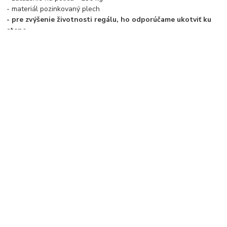
- materiál pozinkovaný plech
- pre zvýšenie životnosti regálu, ho odporúčame ukotviť ku
stene
- PODĽA BEZPEČNOSTNÝCH PREDPISOV ODPORÚČAME
REGÁLE VYŠŠIE AKO 180 CM UKOTVIŤ
Tovar zaradený v kategóriách
Regály
Kovové regály
kovové police
výška regálu 2500 mm