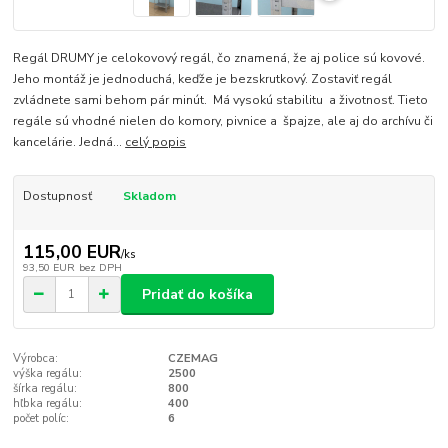
Regál DRUMY je celokovový regál, čo znamená, že aj police sú kovové.
Jeho montáž je jednoduchá, keďže je bezskrutkový. Zostaviť regál
zvládnete sami behom pár minút. Má vysokú stabilitu a životnosť. Tieto
regále sú vhodné nielen do komory, pivnice a špajze, ale aj do archívu či
kancelárie. Jedná...
celý popis
Dostupnosť
Skladom
115,00 EUR
/
ks
93,50 EUR
bez DPH
Pridať do košíka
Výrobca:
CZEMAG
výška regálu:
2500
šírka regálu:
800
hľbka regálu:
400
počet políc:
6