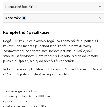
Kompletné špecifikácie
Komentáre
0
Kompletné špecifikácie
Regál DRUMY je celokovový regál, čo znamená, že aj police sú
kovové. Jeho montáž je jednoduchá, keďže je bezskrutkový.
Zostaviť regál zvládnete sami behom pár minút. Má vysokú
stabilitu a životnosť. Tieto regále sú vhodné nielen do komory,
pivnice a špajze, ale aj do archívu či kancelárie.
Jedná sa o naozaj kvalitný a stabilný regál s rýchlou montážou. V
súčasnosti patrí k najlepším regálom na trhu.
- výška regálu 2500 mm
- rozmery police 400 x 800 mm
- počet políc : 6
- zaťaženie na policu - 130 kg