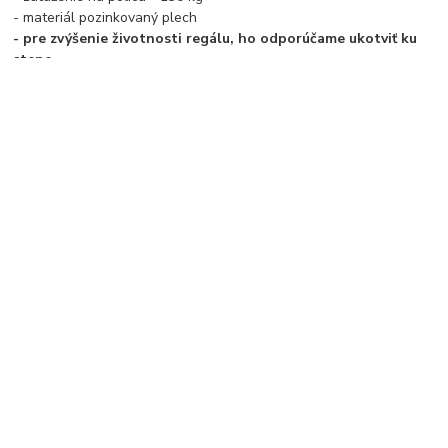
- materiál pozinkovaný plech
- pre zvýšenie životnosti regálu, ho odporúčame ukotviť ku
stene
- PODĽA BEZPEČNOSTNÝCH PREDPISOV ODPORÚČAME
REGÁLE VYŠŠIE AKO 180 CM UKOTVIŤ
Tovar zaradený v kategóriách
Regály
Kovové regály
kovové police
výška regálu 2600 mm