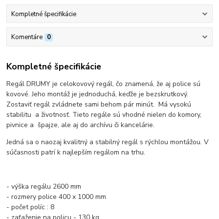
Kompletné špecifikácie
Komentáre
0
Kompletné špecifikácie
Regál DRUMY je celokovový regál, čo znamená, že aj police sú
kovové. Jeho montáž je jednoduchá, keďže je bezskrutkový.
Zostaviť regál zvládnete sami behom pár minút. Má vysokú
stabilitu a životnosť. Tieto regále sú vhodné nielen do komory,
pivnice a špajze, ale aj do archívu či kancelárie.
Jedná sa o naozaj kvalitný a stabilný regál s rýchlou montážou. V
súčasnosti patrí k najlepším regálom na trhu.
- výška regálu 2600 mm
- rozmery police 400 x 1000 mm
- počet políc : 8
- zaťaženie na policu - 130 kg