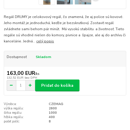
Regál DRUMY je celokovový regál, čo znamená, že aj police sú kovové.
Jeho montáž je jednoduchá, keďže je bezskrutkový. Zostaviť regál
zvládnete sami behom pár minút. Má vysokú stabilitu a životnosť. Tieto
regále sú vhodné nielen do komory, pivnice a špajze, ale aj do archívu či
kancelárie. Jedná...
celý popis
Dostupnosť
Skladom
163,00 EUR
/
ks
132,52 EUR
bez DPH
Pridať do košíka
Výrobca:
CZEMAG
výška regálu:
2600
šírka regálu:
1000
hľbka regálu:
400
počet políc:
8