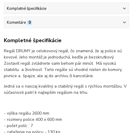
Kompletné špecifikácie
Komentáre
0
Kompletné špecifikácie
Regál DRUMY je celokovový regál, čo znamená, že aj police sú
kovové. Jeho montáž je jednoduchá, keďže je bezskrutkový.
Zostaviť regál zvládnete sami behom pár minút. Má vysokú
stabilitu a životnosť. Tieto regále sú vhodné nielen do komory,
pivnice a špajze, ale aj do archívu či kancelárie.
Jedná sa o naozaj kvalitný a stabilný regál s rýchlou montážou. V
súčasnosti patrí k najlepším regálom na trhu.
- výška regálu 2600 mm
- rozmery police 400 x 600 mm
- počet políc : 7
- zaťaženie na policu - 130 kg