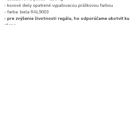
- kovové diely opatrené vypaľovacou práškovou farbou
- farba: biela RAL9003
- pre zvýšenie životnosti regálu, ho odporúčame ukotviť ku
stene
- PODĽA BEZPEČNOSTNÝCH PREDPISOV ODPORÚČAME
REGÁLE VYŠŠIE AKO 180 CM UKOTVIŤ
Tovar zaradený v kategóriách
Regály
Kovové regály
kovové police
výška regálu 2600 mm