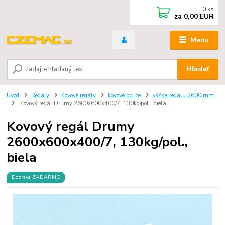
0
ks
za
0,00 EUR
Menu
Hľadať
Úvod
Regály
Kovové regály
kovové police
výška regálu 2600 mm
Kovový regál Drumy 2600x600x400/7, 130kg/pol., biela
Kovový regál Drumy
2600x600x400/7, 130kg/pol.,
biela
Doprava ZADARMO