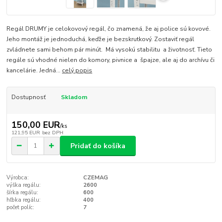
Regál DRUMY je celokovový regál, čo znamená, že aj police sú kovové.
Jeho montáž je jednoduchá, keďže je bezskrutkový. Zostaviť regál
zvládnete sami behom pár minút. Má vysokú stabilitu a životnosť. Tieto
regále sú vhodné nielen do komory, pivnice a špajze, ale aj do archívu či
kancelárie. Jedná...
celý popis
Dostupnosť
Skladom
150,00 EUR
/
ks
121,95 EUR
bez DPH
Pridať do košíka
Výrobca:
CZEMAG
výška regálu:
2600
šírka regálu:
600
hľbka regálu:
400
počet políc:
7