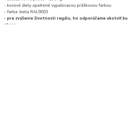
- kovové diely opatrené vypaľovacou práškovou farbou
- farba: biela RAL9003
- pre zvýšenie životnosti regálu, ho odporúčame ukotviť ku
stene
- PODĽA BEZPEČNOSTNÝCH PREDPISOV ODPORÚČAME
REGÁLE VYŠŠIE AKO 180 CM UKOTVIŤ
Tovar zaradený v kategóriách
Regály
Kovové regály
kovové police
výška regálu 2600 mm