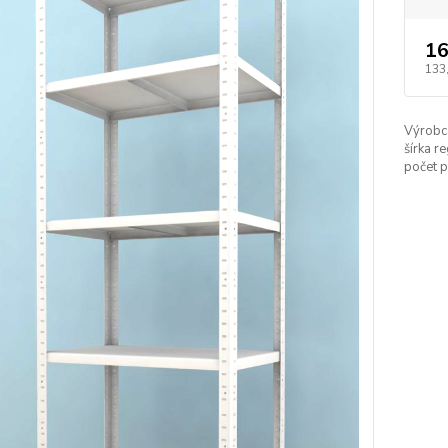
16
133
Výrobc
šírka re
počet p