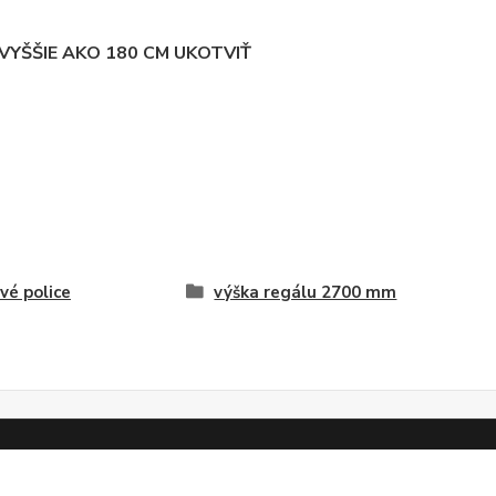
YŠŠIE AKO 180 CM UKOTVIŤ
vé police
výška regálu 2700 mm
Vytvorené na
Eshop-rychlo.sk