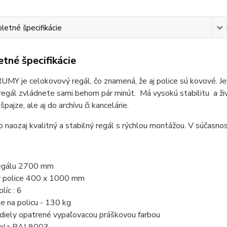
etné špecifikácie
tné špecifikácie
MY je celokovový regál, čo znamená, že aj police sú kovové. Je
regál zvládnete sami behom pár minút. Má vysokú stabilitu a ži
špajze, ale aj do archívu či kancelárie.
o naozaj kvalitný a stabilný regál s rýchlou montážou. V súčasnos
regálu 2700 mm
y police 400 x 1000 mm
líc : 6
ie na policu - 130 kg
 diely opatrené vypaľovacou práškovou farbou