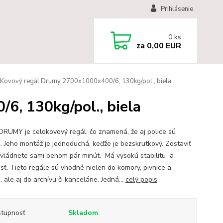
Prihlásenie
0
ks
za
0,00 EUR
Kovový regál Drumy 2700x1000x400/6, 130kg/pol., biela
, 130kg/pol., biela
DRUMY je celokovový regál, čo znamená, že aj police sú
. Jeho montáž je jednoduchá, keďže je bezskrutkový. Zostaviť
zvládnete sami behom pár minút. Má vysokú stabilitu a
osť. Tieto regále sú vhodné nielen do komory, pivnice a
 ale aj do archívu či kancelárie. Jedná...
celý popis
tupnosť
Skladom