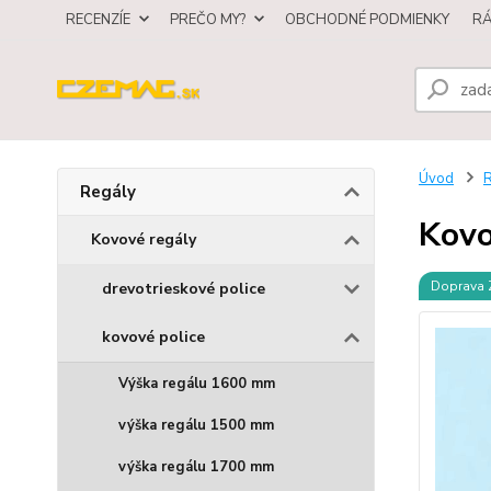
RECENZÍE
PREČO MY?
OBCHODNÉ PODMIENKY
R
Úvod
R
Regály
Kovo
Kovové regály
Doprava
drevotrieskové police
kovové police
Výška regálu 1600 mm
výška regálu 1500 mm
výška regálu 1700 mm