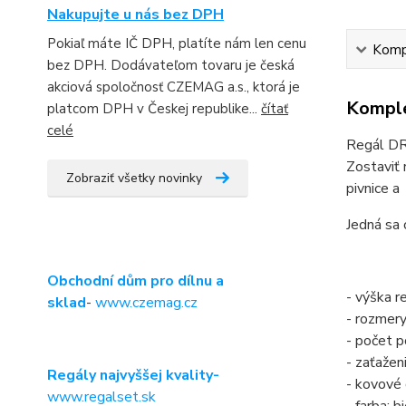
Nakupujte u nás bez DPH
Pokiaľ máte IČ DPH, platíte nám len cenu
Kompl
bez DPH. Dodávateľom tovaru je česká
akciová spoločnosť CZEMAG a.s., ktorá je
Komple
platcom DPH v Českej republike...
čítať
celé
Regál DRU
Zostaviť 
Zobraziť všetky novinky
pivnice a 
Jedná sa 
Obchodní dům pro dílnu a
- výška 
sklad
-
www.czemag.cz
- rozmer
- počet po
- zaťažen
Regály najvyššej kvality-
- kovové
www.regalset.sk