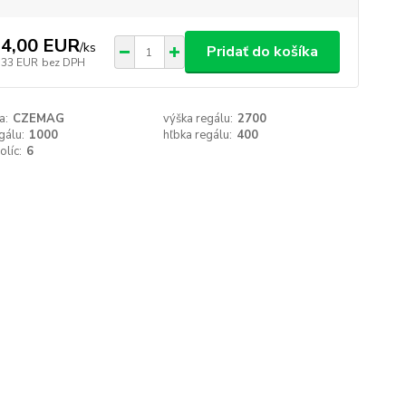
4,00 EUR
/
ks
Pridať do košíka
,33 EUR
bez DPH
a:
CZEMAG
výška regálu:
2700
gálu:
1000
hľbka regálu:
400
olíc:
6