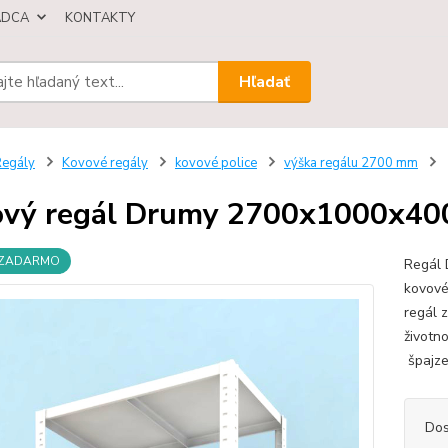
ÁDCA
KONTAKTY
Hľadať
egály
Kovové regály
kovové police
výška regálu 2700 mm
vý regál Drumy 2700x1000x400/6
 ZADARMO
Regál 
kovové
regál 
životn
špajze,
Dos