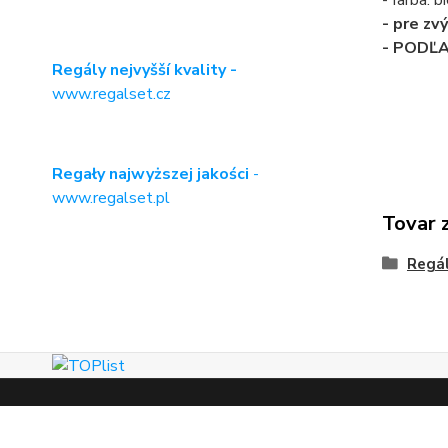
- farba:
- pre zv
- PODĽ
Regály nejvyšší kvality -
www.regalset.cz
Regały najwyższej jakości
-
www.regalset.pl
Tovar 
Regá