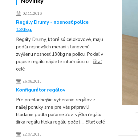
Novinky
02.11.2016
Regály Drumy - nosnosť police
130kg.
Regály Drumy, ktoré sú celokovové, majú
podľa nejnovších meraní stanovenú
zvýšenú nosnosť 130kg na policu. Pokiaľ v
popise regálu nájdete informáciu o...
čítať
celé
26.08.2015
Konfigurátor regálov
Pre prehladnejšie vyberanie regálov z
našej ponuky sme pre vás pripravili
hladanie podla parametrov: výška regálu
šírka regálu hlbka regálu počet ...
čítať celé
22.07.2015