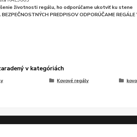
 biela RAL9003
ýšenie životnosti regálu, ho odporúčame ukotviť ku stene
A BEZPEČNOSTNÝCH PREDPISOV ODPORÚČAME REGÁLE V
zaradený v kategóriách
ly
Kovové regály
kovo