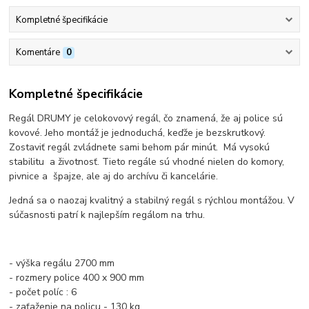
Kompletné špecifikácie
Komentáre
0
Kompletné špecifikácie
Regál DRUMY je celokovový regál, čo znamená, že aj police sú
kovové. Jeho montáž je jednoduchá, keďže je bezskrutkový.
Zostaviť regál zvládnete sami behom pár minút. Má vysokú
stabilitu a životnosť. Tieto regále sú vhodné nielen do komory,
pivnice a špajze, ale aj do archívu či kancelárie.
Jedná sa o naozaj kvalitný a stabilný regál s rýchlou montážou. V
súčasnosti patrí k najlepším regálom na trhu.
- výška regálu 2700 mm
- rozmery police 400 x 900 mm
- počet políc : 6
- zaťaženie na policu - 130 kg