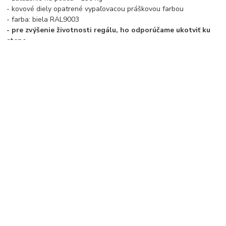
- kovové diely opatrené vypaľovacou práškovou farbou
- farba: biela RAL9003
- pre zvýšenie životnosti regálu, ho odporúčame ukotviť ku
stene
- PODĽA BEZPEČNOSTNÝCH PREDPISOV ODPORÚČAME
REGÁLE VYŠŠIE AKO 180 CM UKOTVIŤ
Tovar zaradený v kategóriách
Regály
Kovové regály
kovové police
výška regálu 2700 mm