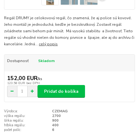
Regál DRUMY je celokovový regál, čo znamená, že aj police sú kovové.
Jeho montáž je jednoduchá, keďže je bezskrutkový. Zostaviť regál
zvládnete sami behom pár minút. Má vysokú stabilitu a životnosť. Tieto
regále sú vhodné nielen do komory, pivnice a špajze, ale aj do archívu či
kancelárie. Jedná...
celý popis
Dostupnosť
Skladom
152,00 EUR
/
ks
123,58 EUR
bez DPH
Pridať do košíka
Výrobca:
CZEMAG
výška regálu:
2700
šírka regálu:
900
hľbka regálu:
400
počet políc:
6