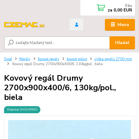
0
ks
za
0,00 EUR
Menu
Hľadať
Úvod
Regály
Kovové regály
kovové police
výška regálu 2700 mm
Kovový regál Drumy 2700x900x400/6, 130kg/pol., biela
Kovový regál Drumy
2700x900x400/6, 130kg/pol.,
biela
Doprava ZADARMO