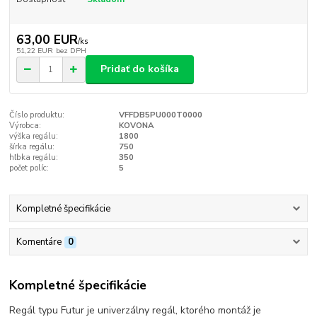
63,00 EUR
/
ks
51,22 EUR
bez DPH
Pridať do košíka
Číslo produktu:
VFFDB5PU000T0000
Výrobca:
KOVONA
výška regálu:
1800
šírka regálu:
750
hľbka regálu:
350
počet políc:
5
Kompletné špecifikácie
Komentáre
0
Kompletné špecifikácie
Regál typu Futur je univerzálny regál, ktorého montáž je