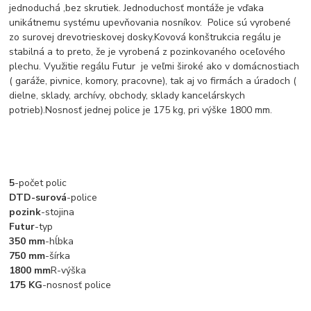
jednoduchá ,bez skrutiek. Jednoduchosť montáže je vďaka
unikátnemu systému upevňovania nosníkov. Police sú vyrobené
zo surovej drevotrieskovej dosky.Kovová konštrukcia regálu je
stabilná a to preto, že je vyrobená z pozinkovaného oceľového
plechu. Využitie regálu Futur je veľmi široké ako v domácnostiach
( garáže, pivnice, komory, pracovne), tak aj vo firmách a úradoch (
dielne, sklady, archívy, obchody, sklady kancelárskych
potrieb).Nosnosť jednej police je 175 kg, pri výške 1800 mm.
5
-počet polic
DTD-surová
-police
pozink
-stojina
Futur
-typ
350 mm
-hĺbka
750 mm
-šírka
1800 mm
R-výška
175 KG
-nosnosť police