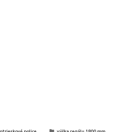
otrieskové police
výška regálu 1800 mm