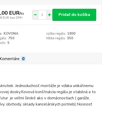
,00 EUR
/
ks
Pridať do košíka
80 EUR
bez DPH
a:
KOVONA
výška regálu:
1800
gálu:
750
hľbka regálu:
350
olíc:
5
Komentáre
0
 skrutiek. Jednoduchosť montáže je vďaka unikátnemu
ovej dosky.Kovová konštrukcia regálu je stabilná a to
utur je veľmi široké ako v domácnostiach ( garáže,
rchívy, obchody, sklady kancelárskych potrieb).Nosnosť