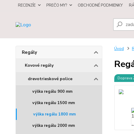
RECENZÍE
PREČO MY?
OBCHODNÉ PODMIENKY
R
Úvod
R
Regály
Regá
Kovové regály
Doprava
drevotrieskové police
výška regálu 900 mm
výška regálu 1500 mm
výška regálu 1800 mm
výška regálu 2000 mm