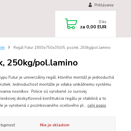
Prihlásenie
0
ks
za
0,00 EUR
 mm
Regál Futur 1800x750x350/5, pozink, 250kg/pol.lamino
, 250kg/pol.lamino
typu Futur je univerzálny regál, ktorého montáž je jednoduchá
krutiek. Jednoduchosť montáže je vďaka unikátnemu systému
vania nosníkov. Police sú vyrobené zo surovej
rieskovej dosky.Kovová konštrukcia regálu je stabilná a to
 že je vyrobená z pozinkovaného oceľového pl...
celý popis
tupnosť
Nie je skladom