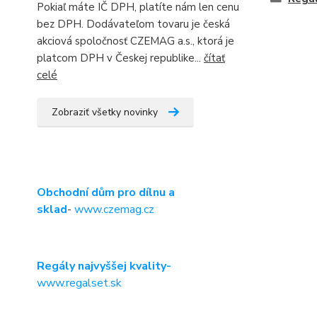
Pokiaľ máte IČ DPH, platíte nám len cenu
bez DPH. Dodávateľom tovaru je česká
akciová spoločnosť CZEMAG a.s., ktorá je
platcom DPH v Českej republike...
čítať
celé
Zobraziť všetky novinky
Obchodní dům pro dílnu a
sklad
-
www.czemag.cz
Regály najvyššej kvality-
www.regalset.sk