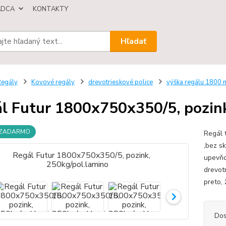
ÁDCA
KONTAKTY
Hľadať
egály
Kovové regály
drevotrieskové police
výška regálu 1800
l Futur 1800x750x350/5, pozink
 ZADARMO
Regál 
,bez s
upevňo
drevot
preto,
Dos