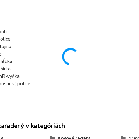
olic
olice
tojina
p
-hĺbka
-šírka
m
R-výška
nosnosť police
zaradený v kategóriách
ly
Kovové regály
drev