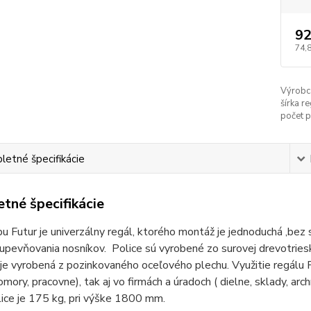
92
74,
Výrobc
šírka re
počet p
etné špecifikácie
tné špecifikácie
u Futur je univerzálny regál, ktorého montáž je jednoduchá ,bez
pevňovania nosníkov. Police sú vyrobené zo surovej drevotriesk
 je vyrobená z pozinkovaného oceľového plechu. Využitie regálu F
komory, pracovne), tak aj vo firmách a úradoch ( dielne, sklady, a
lice je 175 kg, pri výške 1800 mm.