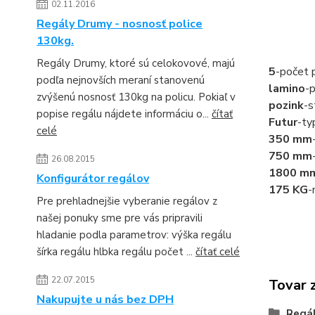
02.11.2016
Regály Drumy - nosnosť police
130kg.
Regály Drumy, ktoré sú celokovové, majú
5
-počet p
podľa nejnovších meraní stanovenú
lamino
-p
zvýšenú nosnosť 130kg na policu. Pokiaľ v
pozink
-s
popise regálu nájdete informáciu o...
čítať
Futur
-ty
celé
350 mm
750 mm
26.08.2015
1800 m
Konfigurátor regálov
175 KG
-
Pre prehladnejšie vyberanie regálov z
našej ponuky sme pre vás pripravili
hladanie podla parametrov: výška regálu
šírka regálu hlbka regálu počet ...
čítať celé
22.07.2015
Tovar 
Nakupujte u nás bez DPH
Regá