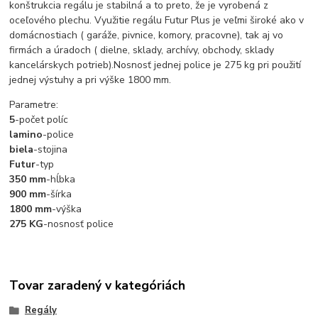
konštrukcia regálu je stabilná a to preto, že je vyrobená z
oceľového plechu. Využitie regálu Futur Plus je veľmi široké ako v
domácnostiach ( garáže, pivnice, komory, pracovne), tak aj vo
firmách a úradoch ( dielne, sklady, archívy, obchody, sklady
kancelárskych potrieb).Nosnosť jednej police je 275 kg pri použití
jednej výstuhy a pri výške 1800 mm.
Parametre:
5
-počet políc
lamino
-police
biela
-stojina
Futur
-typ
350 mm
-hĺbka
900 mm
-šírka
1800 mm
-výška
275 KG
-nosnosť police
Tovar zaradený v kategóriách
Regály