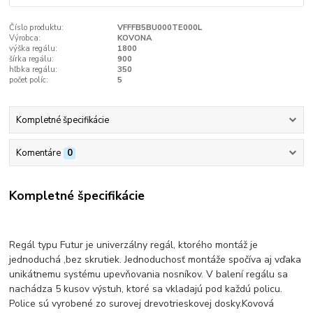
Číslo produktu:
VFFFB5BU000TE000L
Výrobca:
KOVONA
výška regálu:
1800
šírka regálu:
900
hľbka regálu:
350
počet políc:
5
Kompletné špecifikácie
Komentáre
0
Kompletné špecifikácie
Regál typu Futur je univerzálny regál, ktorého montáž je
jednoduchá ,bez skrutiek. Jednoduchosť montáže spočíva aj vďaka
unikátnemu systému upevňovania nosníkov. V balení regálu sa
nachádza 5 kusov výstuh, ktoré sa vkladajú pod každú policu.
Police sú vyrobené zo surovej drevotrieskovej dosky.Kovová