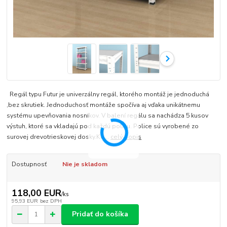
Regál typu Futur je univerzálny regál, ktorého montáž je jednoduchá
,bez skrutiek. Jednoduchosť montáže spočíva aj vďaka unikátnemu
systému upevňovania nosníkov. V balení regálu sa nachádza 5 kusov
výstuh, ktoré sa vkladajú pod každú policu. Police sú vyrobené zo
surovej drevotrieskovej dosky.Ko...
celý popis
Dostupnosť
Nie je skladom
118,00 EUR
/
ks
95,93 EUR
bez DPH
Pridať do košíka