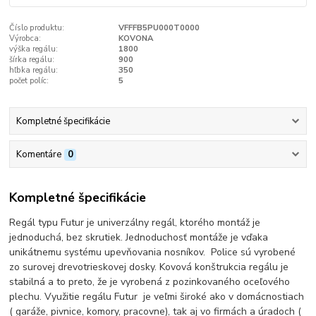
Číslo produktu:
VFFFB5PU000T0000
Výrobca:
KOVONA
výška regálu:
1800
šírka regálu:
900
hľbka regálu:
350
počet políc:
5
Kompletné špecifikácie
Komentáre
0
Kompletné špecifikácie
Regál typu Futur je univerzálny regál, ktorého montáž je
jednoduchá, bez skrutiek. Jednoduchosť montáže je vďaka
unikátnemu systému upevňovania nosníkov. Police sú vyrobené
zo surovej drevotrieskovej dosky. Kovová konštrukcia regálu je
stabilná a to preto, že je vyrobená z pozinkovaného oceľového
plechu. Využitie regálu Futur je veľmi široké ako v domácnostiach
( garáže, pivnice, komory, pracovne), tak aj vo firmách a úradoch (