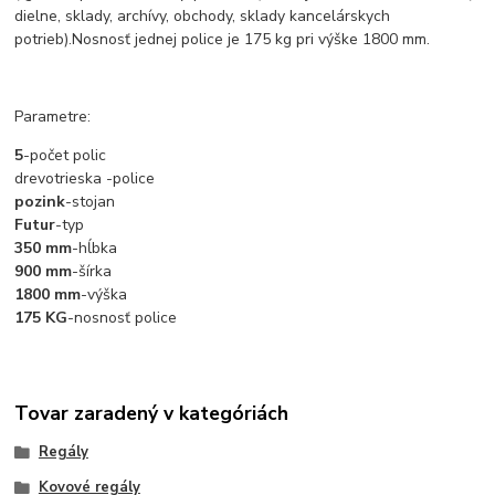
dielne, sklady, archívy, obchody, sklady kancelárskych
potrieb).Nosnosť jednej police je 175 kg pri výške 1800 mm.
Parametre:
5
-počet polic
drevotrieska -police
pozink
-stojan
Futur
-typ
350 mm
-hĺbka
900 mm
-šírka
1800 mm
-výška
175 KG
-nosnosť police
Tovar zaradený v kategóriách
Regály
Kovové regály