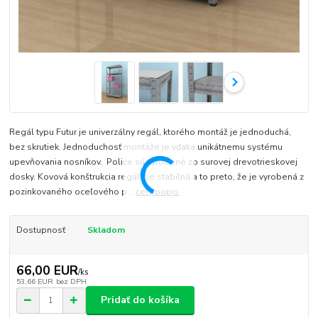
Regál typu Futur je univerzálny regál, ktorého montáž je jednoduchá,
bez skrutiek. Jednoduchosť montáže je vďaka unikátnemu systému
upevňovania nosníkov. Police sú vyrobené zo surovej drevotrieskovej
dosky. Kovová konštrukcia regálu je stabilná a to preto, že je vyrobená z
pozinkovaného oceľového p...
celý popis
Dostupnosť
Skladom
66,00 EUR
/
ks
53,66 EUR
bez DPH
Pridať do košíka