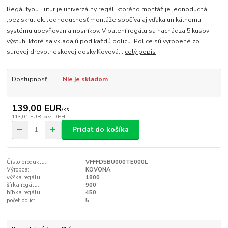
Regál typu Futur je univerzálny regál, ktorého montáž je jednoduchá
,bez skrutiek. Jednoduchosť montáže spočíva aj vďaka unikátnemu
systému upevňovania nosníkov. V balení regálu sa nachádza 5 kusov
výstuh, ktoré sa vkladajú pod každú policu. Police sú vyrobené zo
surovej drevotrieskovej dosky.Kovová...
celý popis
Dostupnosť
Nie je skladom
139,00 EUR
/
ks
113,01 EUR
bez DPH
Pridať do košíka
Číslo produktu:
VFFFD5BU000TE000L
Výrobca:
KOVONA
výška regálu:
1800
šírka regálu:
900
hľbka regálu:
450
počet políc:
5