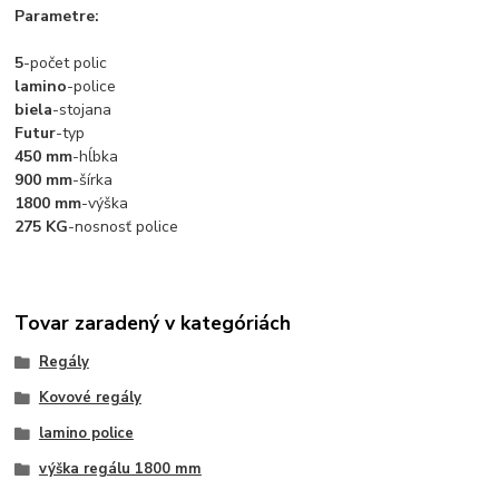
Parametre:
5
-počet polic
lamino
-police
biela
-stojana
Futur
-typ
450 mm
-hĺbka
900 mm
-šírka
1800 mm
-výška
275 KG
-nosnosť police
Tovar zaradený v kategóriách
Regály
Kovové regály
lamino police
výška regálu 1800 mm