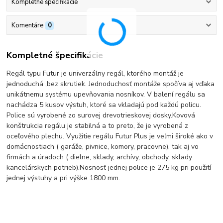
Kompletné špecifikácie
Komentáre
0
Kompletné špecifikácie
Regál typu Futur je univerzálny regál, ktorého montáž je
jednoduchá ,bez skrutiek. Jednoduchosť montáže spočíva aj vďaka
unikátnemu systému upevňovania nosníkov. V balení regálu sa
nachádza 5 kusov výstuh, ktoré sa vkladajú pod každú policu.
Police sú vyrobené zo surovej drevotrieskovej dosky.Kovová
konštrukcia regálu je stabilná a to preto, že je vyrobená z
oceľového plechu. Využitie regálu Futur Plus je veľmi široké ako v
domácnostiach ( garáže, pivnice, komory, pracovne), tak aj vo
firmách a úradoch ( dielne, sklady, archívy, obchody, sklady
kancelárskych potrieb).Nosnosť jednej police je 275 kg pri použití
jednej výstuhy a pri výške 1800 mm.