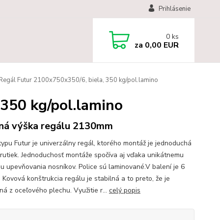
Prihlásenie
0
ks
za
0,00 EUR
Regál Futur 2100x750x350/6, biela, 350 kg/pol.lamino
 350 kg/pol.lamino
ná výška regálu 2130mm
typu Futur je univerzálny regál, ktorého montáž je jednoduchá
krutiek. Jednoduchosť montáže spočíva aj vďaka unikátnemu
u upevňovania nosníkov. Police sú laminované.V balení je 6
 Kovová konštrukcia regálu je stabilná a to preto, že je
ná z oceľového plechu. Využitie r...
celý popis