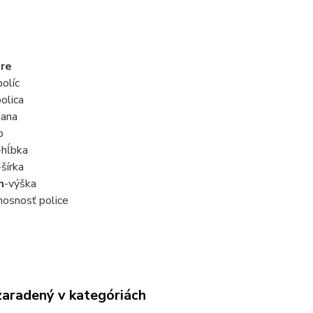
re
olíc
olica
jana
p
-hĺbka
-šírka
m
-výška
nosnosť police
zaradený v kategóriách