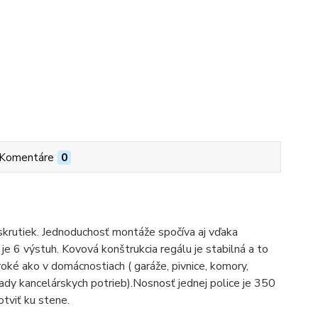
Komentáre
0
 skrutiek. Jednoduchosť montáže spočíva aj vďaka
e 6 výstuh. Kovová konštrukcia regálu je stabilná a to
iroké ako v domácnostiach ( garáže, pivnice, komory,
sklady kancelárskych potrieb).Nosnosť jednej police je 350
otviť ku stene.