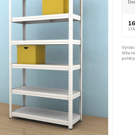
Dos
16
134
Výrobc
šírka re
počet p