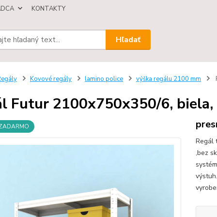
ÁDCA
KONTAKTY
Hľadať
egály
Kovové regály
lamino police
výška regálu 2100 mm
l Futur 2100x750x350/6, biela,
pres
 ZADARMO
Regál 
,bez s
systém
výstuh.
vyrobe