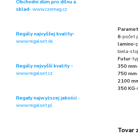
Obchodní dům pro dílnu a
sklad
-
www.czemag.cz
Paramet
Regály najvyššej kvality-
6
-počet p
www.regalset.sk
lamino-
p
biela-sto
Futur
-ty
Regály nejvyšší kvality -
350 mm
www.regalset.cz
750 mm
2100 m
350 KG
-
Regały najwyższej jakości
-
www.regalset.pl
Tovar 