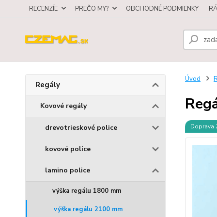
RECENZÍE
PREČO MY?
OBCHODNÉ PODMIENKY
R
Úvod
R
Regály
Regá
Kovové regály
Doprava
drevotrieskové police
kovové police
lamino police
výška regálu 1800 mm
výška regálu 2100 mm