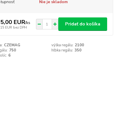
tupnosť
Nie je skladom
5,00 EUR
/
ks
Pridať do košíka
,15 EUR
bez DPH
a:
CZEMAG
výška regálu:
2100
gálu:
750
hľbka regálu:
350
olíc:
6