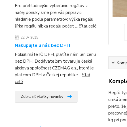
Pre prehladnejšie vyberanie regálov z
našej ponuky sme pre vás pripravili
hladanie podla parametrov: výška regálu
šírka regálu hlbka regálu počet ...
čítať celé
22.07.2015
Nakupujte u nás bez DPH
Pokiaľ máte IČ DPH, platíte nám len cenu
bez DPH. Dodávateľom tovaru je česká
Kompl
akciová spoločnosť CZEMAG a.s., ktorá je
platcom DPH v Českej republike...
čítať
Komple
celé
Regál typ
Zobraziť všetky novinky
unikátnem
preto, že
pracovne)
kg pri po