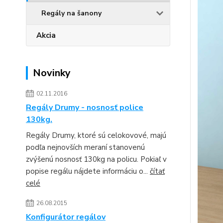
Regály na šanony
Akcia
Novinky
02.11.2016
Regály Drumy - nosnosť police
130kg.
Regály Drumy, ktoré sú celokovové, majú
podľa nejnovších meraní stanovenú
zvýšenú nosnosť 130kg na policu. Pokiaľ v
popise regálu nájdete informáciu o...
čítať
celé
26.08.2015
Konfigurátor regálov