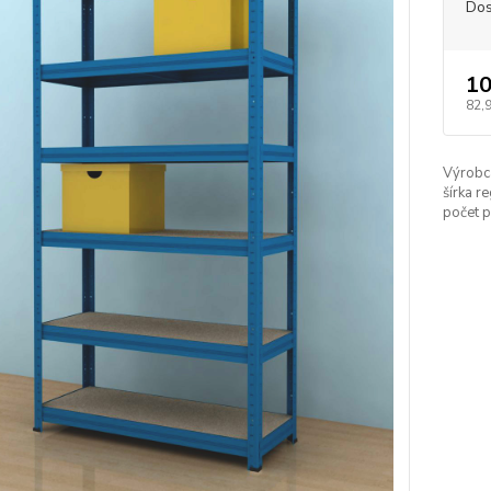
Dos
10
82,
Výrobc
šírka re
počet p