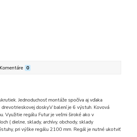
Komentáre
0
 skrutiek. Jednoduchosť montáže spočíva aj vďaka
drevotrieskovej dosky.V balení je 6 výstuh. Kovová
u. Využitie regálu Futur je veľmi široké ako v
och ( dielne, sklady, archívy, obchody, sklady
výstuhy, pri výške regálu 2100 mm. Regál je nutné ukotviť