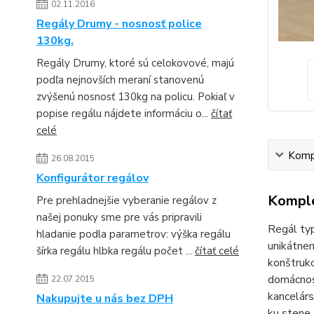
02.11.2016
Regály Drumy - nosnosť police
130kg.
Regály Drumy, ktoré sú celokovové, majú
podľa nejnovších meraní stanovenú
zvýšenú nosnosť 130kg na policu. Pokiaľ v
popise regálu nájdete informáciu o...
čítať
celé
Kompl
26.08.2015
Konfigurátor regálov
Komple
Pre prehladnejšie vyberanie regálov z
našej ponuky sme pre vás pripravili
Regál typ
hladanie podla parametrov: výška regálu
unikátnem
šírka regálu hlbka regálu počet ...
čítať celé
konštrukc
domácnost
22.07.2015
kancelárs
Nakupujte u nás bez DPH
ku stene.