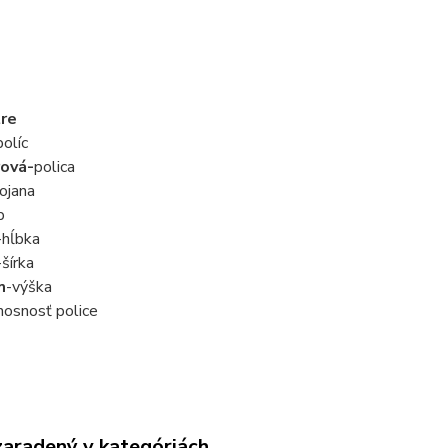
re
olíc
ová-
polica
ojana
p
-hĺbka
-šírka
m
-výška
nosnosť police
zaradený v kategóriách