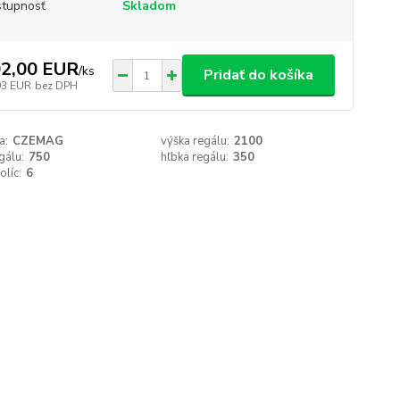
tupnosť
Skladom
2,00 EUR
/
ks
Pridať do košíka
93 EUR
bez DPH
a:
CZEMAG
výška regálu:
2100
gálu:
750
hľbka regálu:
350
olíc:
6