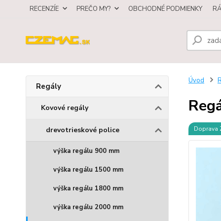
RECENZÍE
PREČO MY?
OBCHODNÉ PODMIENKY
R
Úvod
R
Regály
Regá
Kovové regály
Doprava
drevotrieskové police
výška regálu 900 mm
výška regálu 1500 mm
výška regálu 1800 mm
výška regálu 2000 mm