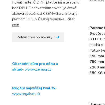
Pokiaľ máte IČ DPH, platíte nám len cenu
bez DPH. Dodávateľom tovaru je česká
akciová spoločnosť CZEMAG a.s., ktorá je
platcom DPH v Českej republike...
čítať
celé
Paramet
6
-počet p
Zobraziť všetky novinky
DTD-sur
modrá-st
Futur
-ty
350 mm
750 mm
Obchodní dům pro dílnu a
2100 m
sklad
-
www.czemag.cz
350 KG
-
Regály najvyššej kvality-
www.regalset.sk
Tovar 