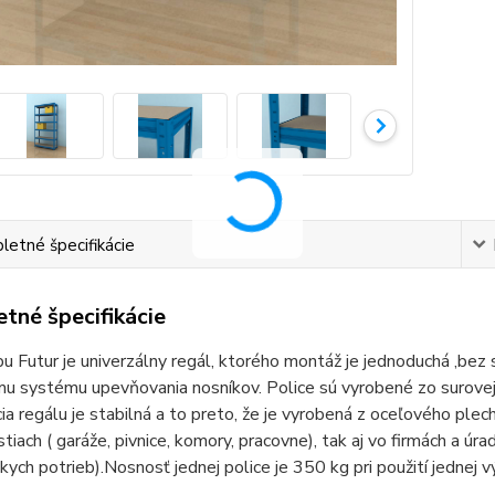
etné špecifikácie
tné špecifikácie
u Futur je univerzálny regál, ktorého montáž je jednoduchá ,bez
u systému upevňovania nosníkov. Police sú vyrobené zo surovej 
ia regálu je stabilná a to preto, že je vyrobená z oceľového plech
iach ( garáže, pivnice, komory, pracovne), tak aj vo firmách a úrad
kych potrieb).Nosnosť jednej police je 350 kg pri použití jednej 