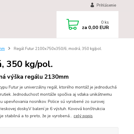
Prihlásenie
0
ks
za
0,00 EUR
 mm
Regál Futur 2100x750x350/6, modrá, 350 kg/pol.
 350 kg/pol.
ná výška regálu 2130mm
typu Futur je univerzálny regál, ktorého montáž je jednoduchá
krutiek. Jednoduchosť montáže spočíva aj vďaka unikátnemu
u upevňovania nosníkov. Police sú vyrobené zo surovej
rieskovej dosky.V balení je 6 výstuh. Kovová konštrukcia
je stabilná a to preto, že je vyrobená...
celý popis