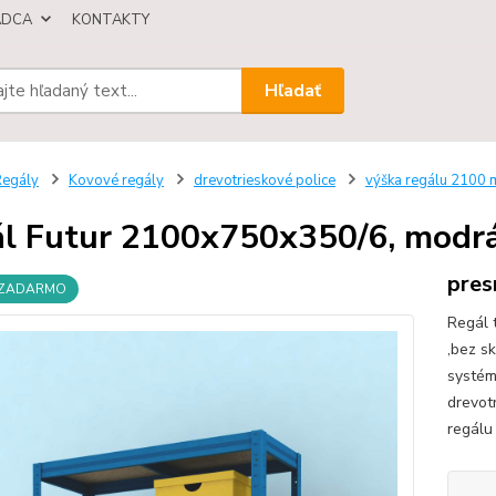
ÁDCA
KONTAKTY
Hľadať
egály
Kovové regály
drevotrieskové police
výška regálu 2100
l Futur 2100x750x350/6, modrá,
pres
 ZADARMO
Regál 
,bez s
systém
drevot
regálu 