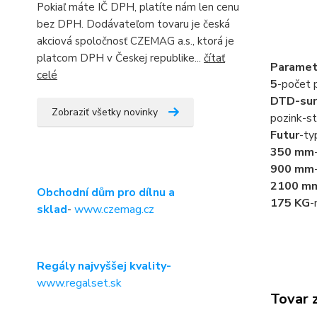
Pokiaľ máte IČ DPH, platíte nám len cenu
bez DPH. Dodávateľom tovaru je česká
akciová spoločnosť CZEMAG a.s., ktorá je
platcom DPH v Českej republike...
čítať
Paramet
celé
5
-počet p
DTD-sur
Zobraziť všetky novinky
pozink-st
Futur
-ty
350 mm
900 mm
2100 m
Obchodní dům pro dílnu a
175 KG
-
sklad
-
www.czemag.cz
Regály najvyššej kvality-
www.regalset.sk
Tovar 