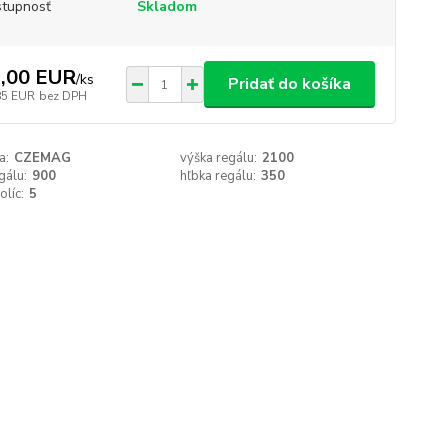
tupnosť
Skladom
,00 EUR
/
ks
Pridať do košíka
85 EUR
bez DPH
a:
CZEMAG
výška regálu:
2100
gálu:
900
hľbka regálu:
350
olíc:
5