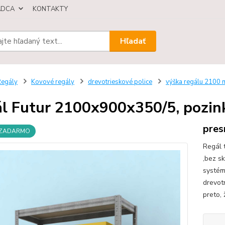
ÁDCA
KONTAKTY
Hľadať
egály
Kovové regály
drevotrieskové police
výška regálu 2100
l Futur 2100x900x350/5, pozink
pres
 ZADARMO
Regál 
,bez s
systém
drevot
preto, 