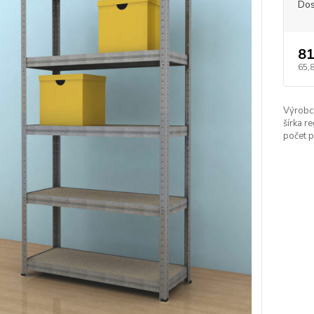
Dos
81
65,
Výrobc
šírka re
počet p