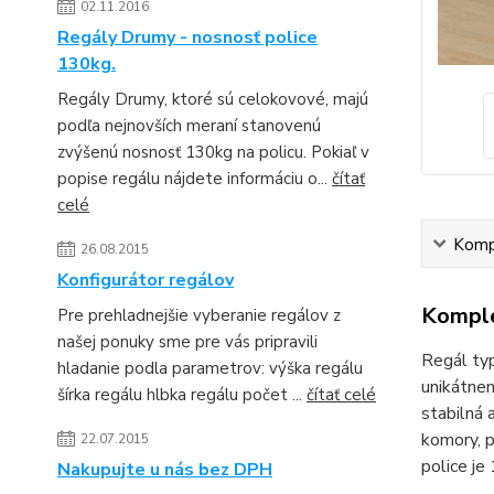
02.11.2016
Regály Drumy - nosnosť police
130kg.
Regály Drumy, ktoré sú celokovové, majú
podľa nejnovších meraní stanovenú
zvýšenú nosnosť 130kg na policu. Pokiaľ v
popise regálu nájdete informáciu o...
čítať
celé
Kompl
26.08.2015
Konfigurátor regálov
Komple
Pre prehladnejšie vyberanie regálov z
našej ponuky sme pre vás pripravili
Regál typ
hladanie podla parametrov: výška regálu
unikátnem
šírka regálu hlbka regálu počet ...
čítať celé
stabilná 
komory, p
22.07.2015
police je
Nakupujte u nás bez DPH