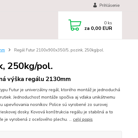
Prihlásenie
0
ks
za
0,00 EUR
 mm
Regál Futur 2100x900x350/5, pozink, 250kg/pol.
, 250kg/pol.
ná výška regálu 2130mm
typu Futur je univerzálny regál, ktorého montáž je jednoduchá
krutiek. Jednoduchosť montáže spočíva aj vďaka unikátnemu
u upevňovania nosníkov. Police sú vyrobené zo surovej
rieskovej dosky. Kovová konštrukcia regálu je stabilná a to
že je vyrobená z oceľového plechu. ...
celý popis