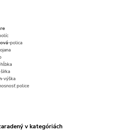
re
olíc
ová-
polica
ojana
p
-hĺbka
-šírka
m
-výška
nosnosť police
zaradený v kategóriách