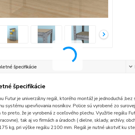
etné špecifikácie
tné špecifikácie
u Futur je univerzálny regál, ktorého montáž je jednoduchá ,bez
u systému upevňovania nosníkov. Police sú vyrobené zo surovej 
a to preto, že je vyrobená z oceľového plechu. Využitie regálu Fut
racovne), tak aj vo firmách a úradoch ( dielne, sklady, archívy, o
 175 kg, pri výške regálu 2100 mm. Regál je nutné ukotviť ku ste