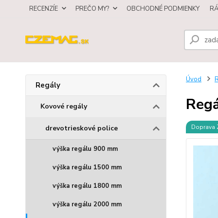
RECENZÍE
PREČO MY?
OBCHODNÉ PODMIENKY
R
Úvod
R
Regály
Regá
Kovové regály
Doprava
drevotrieskové police
výška regálu 900 mm
výška regálu 1500 mm
výška regálu 1800 mm
výška regálu 2000 mm