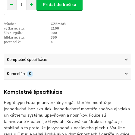
Pridať do košíka
Výrobca:
CZEMAG
výška regálu:
2100
šírka regálu:
900
hľbka regálu:
350
počet políc:
6
Kompletné špecifikácie
Komentáre
0
Kompletné špecifikácie
Regál typu Futur je univerzálny regál, ktorého montáž je
jednoduchá ,bez skrutiek. Jednoduchosť montáže spočíva aj vďaka
unikátnemu systému upevňovania nosníkov. Police sú
laminované.V balení je 6 výstuh. Kovová konštrukcia regálu je
stabilná a to preto, že je vyrobená z oceľového plechu. Využitie
regálu Futur je veľmi široké ako v domácnostiach ( garáže, pivnice,