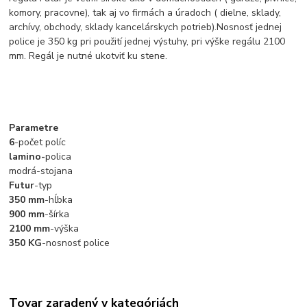
komory, pracovne), tak aj vo firmách a úradoch ( dielne, sklady,
archívy, obchody, sklady kancelárskych potrieb).Nosnosť jednej
police je 350 kg pri použití jednej výstuhy, pri výške regálu 2100
mm. Regál je nutné ukotviť ku stene.
Parametre
6
-počet políc
lamino-
polica
modrá-stojana
Futur
-typ
350 mm
-hĺbka
900 mm
-šírka
2100 mm
-výška
350 KG
-nosnosť police
Tovar zaradený v kategóriách