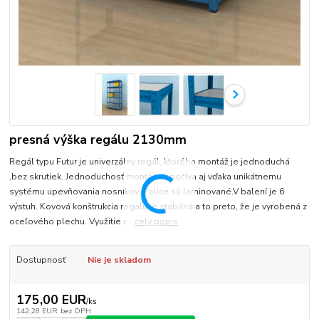
presná výška regálu 2130mm
Regál typu Futur je univerzálny regál, ktorého montáž je jednoduchá
,bez skrutiek. Jednoduchosť montáže spočíva aj vďaka unikátnemu
systému upevňovania nosníkov. Police sú laminované.V balení je 6
výstuh. Kovová konštrukcia regálu je stabilná a to preto, že je vyrobená z
oceľového plechu. Využitie r...
celý popis
Dostupnosť
Nie je skladom
175,00 EUR
/
ks
142,28 EUR
bez DPH