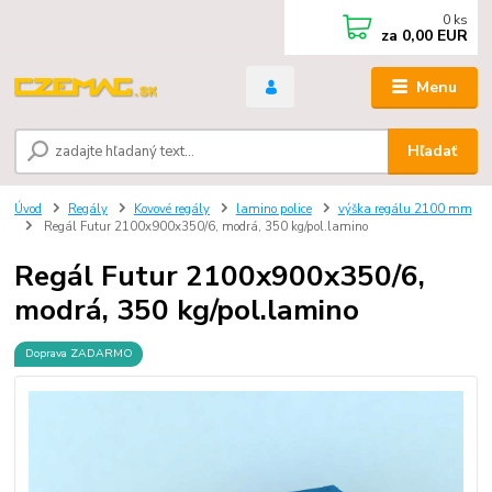
0
ks
za
0,00 EUR
Menu
Hľadať
Úvod
Regály
Kovové regály
lamino police
výška regálu 2100 mm
Regál Futur 2100x900x350/6, modrá, 350 kg/pol.lamino
Regál Futur 2100x900x350/6,
modrá, 350 kg/pol.lamino
Doprava ZADARMO