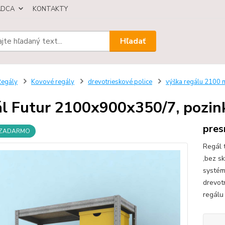
ÁDCA
KONTAKTY
Hľadať
egály
Kovové regály
drevotrieskové police
výška regálu 2100
l Futur 2100x900x350/7, pozink
pres
 ZADARMO
Regál 
,bez s
systém
drevot
regálu 