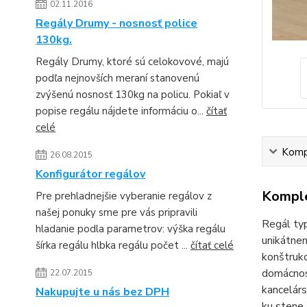
02.11.2016
Regály Drumy - nosnosť police
130kg.
Regály Drumy, ktoré sú celokovové, majú
podľa nejnovších meraní stanovenú
zvýšenú nosnosť 130kg na policu. Pokiaľ v
popise regálu nájdete informáciu o...
čítať
celé
Kompl
26.08.2015
Konfigurátor regálov
Komple
Pre prehladnejšie vyberanie regálov z
našej ponuky sme pre vás pripravili
Regál typ
hladanie podla parametrov: výška regálu
unikátnem
šírka regálu hlbka regálu počet ...
čítať celé
konštrukc
domácnost
22.07.2015
kancelárs
Nakupujte u nás bez DPH
ku stene.