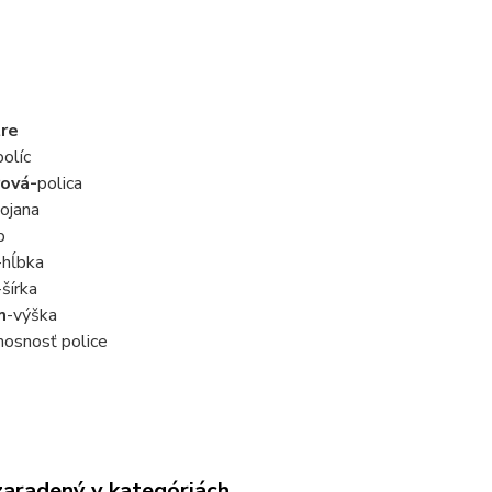
re
olíc
ová-
polica
ojana
p
-hĺbka
-šírka
m
-výška
nosnosť police
zaradený v kategóriách