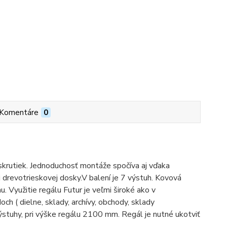
Komentáre
0
 skrutiek. Jednoduchosť montáže spočíva aj vďaka
drevotrieskovej dosky.V balení je 7 výstuh. Kovová
u. Využitie regálu Futur je veľmi široké ako v
och ( dielne, sklady, archívy, obchody, sklady
výstuhy, pri výške regálu 2100 mm. Regál je nutné ukotviť