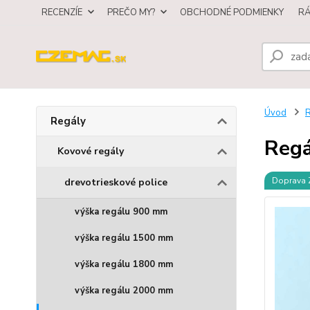
RECENZÍE
PREČO MY?
OBCHODNÉ PODMIENKY
R
Úvod
R
Regály
Regá
Kovové regály
Doprava
drevotrieskové police
výška regálu 900 mm
výška regálu 1500 mm
výška regálu 1800 mm
výška regálu 2000 mm