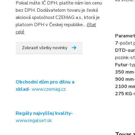
Pokiaľ máte IČ DPH, platíte nám len cenu
bez DPH. Dodávateľom tovaru je česká
akciová spoločnosť CZEMAG a.s., ktorá je
platcom DPH v Českej republike...
čítať
celé
Paramet
7
-počet p
Zobraziť všetky novinky
DTD-sur
pozink-st
Futur
-ty
350 mm
900 mm
Obchodní dům pro dílnu a
2100 m
sklad
-
www.czemag.cz
275 KG
-
Regály najvyššej kvality-
www.regalset.sk
Tovar 