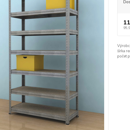
Dos
11
95,
Výrobc
šírka re
počet p