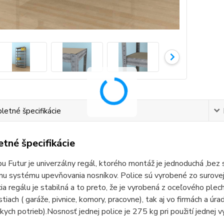
etné špecifikácie
tné špecifikácie
u Futur je univerzálny regál, ktorého montáž je jednoduchá ,bez
u systému upevňovania nosníkov. Police sú vyrobené zo surovej 
ia regálu je stabilná a to preto, že je vyrobená z oceľového plech
iach ( garáže, pivnice, komory, pracovne), tak aj vo firmách a úrad
kych potrieb).Nosnosť jednej police je 275 kg pri použití jednej 