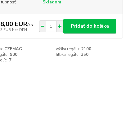
tupnosť
Skladom
8,00 EUR
/
ks
Pridať do košíka
93 EUR
bez DPH
a:
CZEMAG
výška regálu:
2100
gálu:
900
hľbka regálu:
350
olíc:
7