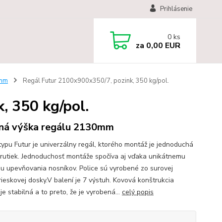
Prihlásenie
0
ks
za
0,00 EUR
 mm
Regál Futur 2100x900x350/7, pozink, 350 kg/pol.
, 350 kg/pol.
ná výška regálu 2130mm
typu Futur je univerzálny regál, ktorého montáž je jednoduchá
krutiek. Jednoduchosť montáže spočíva aj vďaka unikátnemu
u upevňovania nosníkov. Police sú vyrobené zo surovej
rieskovej dosky.V balení je 7 výstuh. Kovová konštrukcia
je stabilná a to preto, že je vyrobená...
celý popis