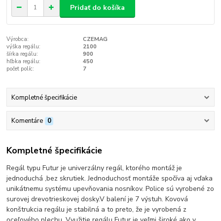
Pridať do košíka
Výrobca:
CZEMAG
výška regálu:
2100
šírka regálu:
900
hľbka regálu:
450
počet políc:
7
Kompletné špecifikácie
Komentáre
0
Kompletné špecifikácie
Regál typu Futur je univerzálny regál, ktorého montáž je
jednoduchá ,bez skrutiek. Jednoduchosť montáže spočíva aj vďaka
unikátnemu systému upevňovania nosníkov. Police sú vyrobené zo
surovej drevotrieskovej dosky.V balení je 7 výstuh. Kovová
konštrukcia regálu je stabilná a to preto, že je vyrobená z
oceľového plechu. Využitie regálu Futur je veľmi široké ako v