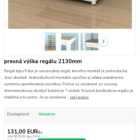
presná výška regálu 2130mm
Regál typu Futur je univerzálny regál, ktorého montáž je jednoduchá
,bez skrutiek. Jednoduchosť montáže spočíva aj vďaka unikátnemu
systému upevňovania nosníkov. Police sú vyrobené zo surovej
drevotrieskovej dosky.V balení je 7 výstuh. Kovová konštrukcia regálu je
stabilná a to preto, že je vyrobená...
celý popis
Dostupnosť
Skladom
131,00 EUR
/
ks
106,50 EUR
bez DPH