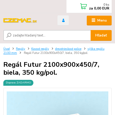
0
ks
za
0,00 EUR
Menu
Hľadať
Úvod
Regály
Kovové regály
drevotrieskové police
výška regálu
2100 mm
Regál Futur 2100x900x450/7, biela, 350 kg/pol.
Regál Futur 2100x900x450/7,
biela, 350 kg/pol.
Doprava ZADARMO