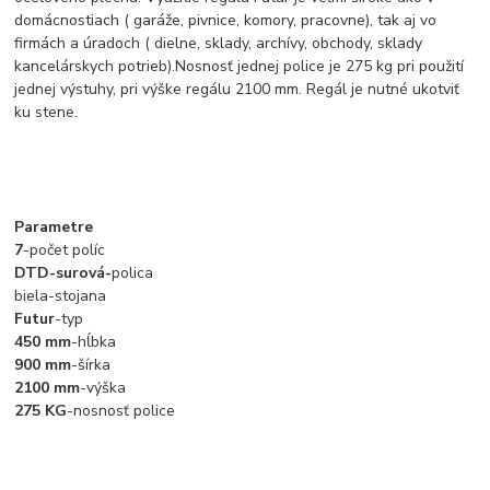
domácnostiach ( garáže, pivnice, komory, pracovne), tak aj vo
firmách a úradoch ( dielne, sklady, archívy, obchody, sklady
kancelárskych potrieb).Nosnosť jednej police je 275 kg pri použití
jednej výstuhy, pri výške regálu 2100 mm. Regál je nutné ukotviť
ku stene.
Parametre
7
-počet políc
DTD-surová-
polica
biela-stojana
Futur
-typ
450 mm
-hĺbka
900 mm
-šírka
2100 mm
-výška
275 KG
-nosnosť police