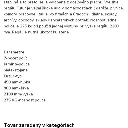
stabilná a to preto, že je vyrobená z oceľového plechu. Využitie
regálu Futur je veľmi široké ako v domácnostiach ( garáže, pivnice,
komory, pracovne), tak aj vo firmách a úradoch ( dielne, sklady,
archívy, obchody, sklady kancelárskych potrieb).Nosnosť jednej
police je 275 kg pri použití jednej výstuhy, pri výške regálu 2100
mm. Regál je nutné ukotviť ku stene.
Parametre
7
-počet políc
lamino-
polica
biela-stojana
Futur
-typ
450 mm
-hĺbka
900 mm
-šírka
2100 mm
-výška
275 KG
-nosnosť police
Tovar zaradený v kategóriách