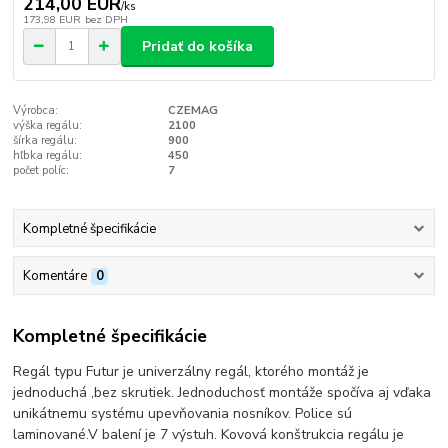
214,00 EUR
/
ks
173,98 EUR
bez DPH
Pridať do košíka
Výrobca:
CZEMAG
výška regálu:
2100
šírka regálu:
900
hľbka regálu:
450
počet políc:
7
Kompletné špecifikácie
Komentáre
0
Kompletné špecifikácie
Regál typu Futur je univerzálny regál, ktorého montáž je
jednoduchá ,bez skrutiek. Jednoduchosť montáže spočíva aj vďaka
unikátnemu systému upevňovania nosníkov. Police sú
laminované.V balení je 7 výstuh. Kovová konštrukcia regálu je