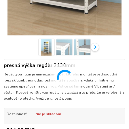
presná výška regálu 2130mm
Regál typu Futur je univerzálny regál, ktorého montáž je jednoduchá
,bez skrutiek. Jednoduchosť montáže spočíva aj vďaka unikátnemu
systému upevňovania nosníkov. Police sú laminované.V balení je 7
výstuh. Kovová konštrukcia regálu je stabilná a to preto, že je vyrobená z
oceľového plechu. Využitie r...
celý popis
Dostupnosť
Nie je skladom