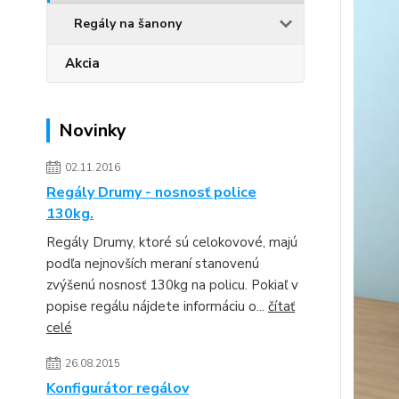
Regály na šanony
Akcia
Novinky
02.11.2016
Regály Drumy - nosnosť police
130kg.
Regály Drumy, ktoré sú celokovové, majú
podľa nejnovších meraní stanovenú
zvýšenú nosnosť 130kg na policu. Pokiaľ v
popise regálu nájdete informáciu o...
čítať
celé
26.08.2015
Konfigurátor regálov