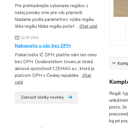
Pre prehladnejšie vyberanie regálov z
našej ponuky sme pre vás pripravili
hladanie podla parametrov: výška regálu
šírka regálu hlbka regálu počet ...
čítať celé
22.07.2015
Nakupujte u nás bez DPH
Pokiaľ máte IČ DPH, platíte nám len cenu
bez DPH. Dodávateľom tovaru je česká
Kompl
akciová spoločnosť CZEMAG a.s., ktorá je
platcom DPH v Českej republike...
čítať
Komple
celé
Regál typ
Zobraziť všetky novinky
unikátnem
preto, že
pracovne)
kg pri po