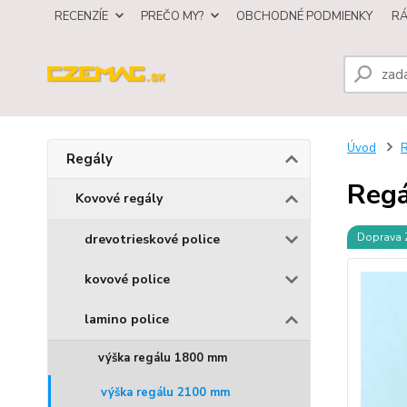
RECENZÍE
PREČO MY?
OBCHODNÉ PODMIENKY
R
Úvod
R
Regály
Regá
Kovové regály
Doprava
drevotrieskové police
kovové police
lamino police
výška regálu 1800 mm
výška regálu 2100 mm