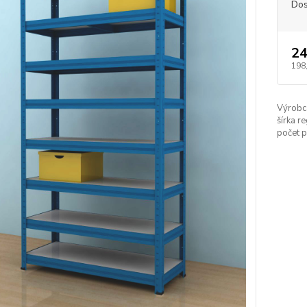
Dos
24
198
Výrobc
šírka re
počet p