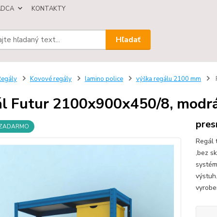
ÁDCA
KONTAKTY
Hľadať
egály
Kovové regály
lamino police
výška regálu 2100 mm
l Futur 2100x900x450/8, modrá,
pres
 ZADARMO
Regál 
,bez s
systém
výstuh.
vyrobe