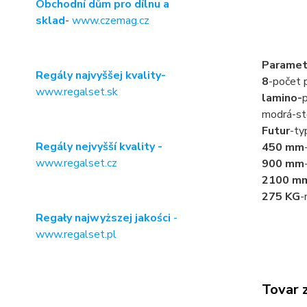
Obchodní dům pro dílnu a
sklad
-
www.czemag.cz
Paramet
Regály najvyššej kvality-
8
-počet p
www.regalset.sk
lamino-
p
modrá-st
Futur
-ty
Regály nejvyšší kvality -
450 mm
www.regalset.cz
900 mm
2100 m
275 KG
-
Regały najwyższej jakości
-
www.regalset.pl
Tovar 