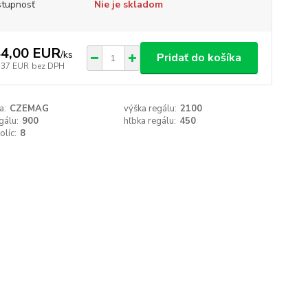
tupnosť
Nie je skladom
4,00 EUR
/
ks
Pridať do košíka
,37 EUR
bez DPH
a:
CZEMAG
výška regálu:
2100
gálu:
900
hľbka regálu:
450
olíc:
8