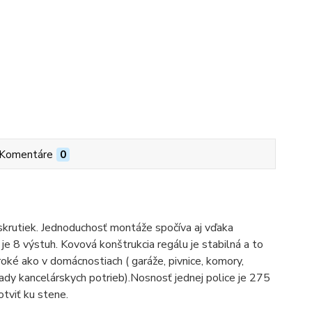
Komentáre
0
 skrutiek. Jednoduchosť montáže spočíva aj vďaka
e 8 výstuh. Kovová konštrukcia regálu je stabilná a to
iroké ako v domácnostiach ( garáže, pivnice, komory,
sklady kancelárskych potrieb).Nosnosť jednej police je 275
otviť ku stene.