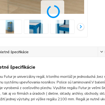
etné špecifikácie
tné špecifikácie
u Futur je univerzálny regál, ktorého montáž je jednoduchá ,bez
u systému upevňovania nosníkov. Police sú laminované.V balení j
 je vyrobená z oceľového plechu. Využitie regálu Futur je veľmi š
, tak aj vo firmách a úradoch ( dielne, sklady, archívy, obchody, 
užití jednej výstuhy, pri výške regálu 2100 mm. Regál je nutné uk