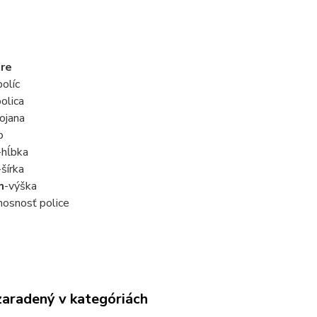
re
olíc
olica
ojana
p
-hĺbka
-šírka
m
-výška
nosnosť police
zaradený v kategóriách