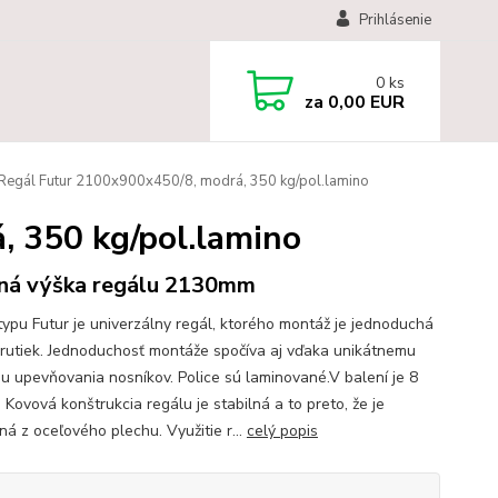
Prihlásenie
0
ks
za
0,00 EUR
Regál Futur 2100x900x450/8, modrá, 350 kg/pol.lamino
 350 kg/pol.lamino
ná výška regálu 2130mm
typu Futur je univerzálny regál, ktorého montáž je jednoduchá
krutiek. Jednoduchosť montáže spočíva aj vďaka unikátnemu
u upevňovania nosníkov. Police sú laminované.V balení je 8
 Kovová konštrukcia regálu je stabilná a to preto, že je
ná z oceľového plechu. Využitie r...
celý popis