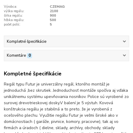
Výrobca:
CZEMAG
výška regálu:
2100
šírka regálu:
900
hľbka regálu:
500
počet políc:
5
Kompletné špecifikácie
Komentáre
0
Kompletné špecifikácie
Regál typu Futur je univerzálny regál, ktorého montáž je
jednoduchá ,bez skrutiek. Jednoduchosť montáže spočíva aj vďaka
unikátnemu systému upevňovania nosníkov. Police sú vyrobené zo
surovej drevotrieskovej dosky.V balení je 5 výstuh. Kovová
konštrukcia regálu je stabilná a to preto, že je vyrobená z
oceľového plechu. Využitie regálu Futur je veľmi široké ako v
domácnostiach ( garáže, pivnice, komory, pracovne), tak aj vo
firmách a úradoch ( dielne, sklady, archívy, obchody, sklady