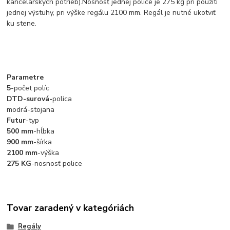
kancelárskych potrieb).Nosnosť jednej police je 275 kg pri použití
jednej výstuhy, pri výške regálu 2100 mm. Regál je nutné ukotviť
ku stene.
Parametre
5
-počet políc
DTD-surová-
polica
modrá-stojana
Futur
-typ
500 mm
-hĺbka
900 mm
-šírka
2100 mm
-výška
275 KG
-nosnosť police
Tovar zaradený v kategóriách
Regály