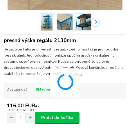
presná výška regálu 2130mm
Regál typu Futur je univerzálny regál, ktorého montáž je jednoduchá
,bez skrutiek. Jednoduchosť montáže spočíva aj vďaka unikátnemu
systému upevňovania nosníkov. Police sú vyrobené zo surovej
drevotrieskovej dosky.V balení je 5 výstuh. Kovová konštrukcia regálu je
stabilná a to preto, že je vyrobená...
celý popis
Dostupnosť
Skladom
116,00 EUR
/
ks
94,31 EUR
bez DPH
Pridať do košíka