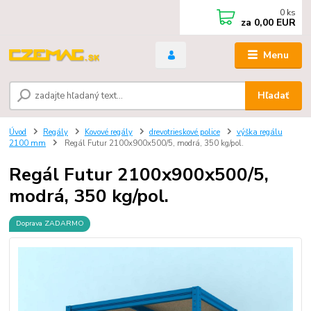
0
ks
za
0,00 EUR
Menu
Hľadať
Úvod
Regály
Kovové regály
drevotrieskové police
výška regálu
2100 mm
Regál Futur 2100x900x500/5, modrá, 350 kg/pol.
Regál Futur 2100x900x500/5,
modrá, 350 kg/pol.
Doprava ZADARMO