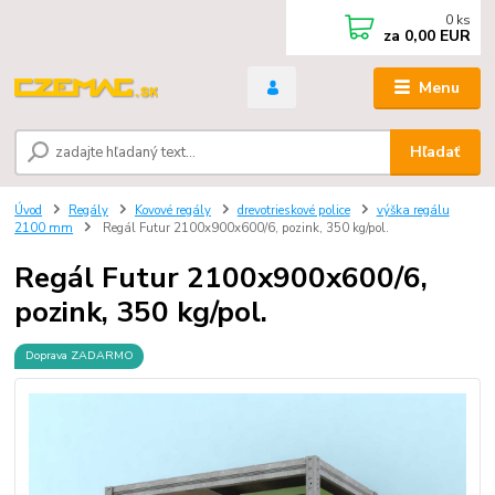
0
ks
za
0,00 EUR
Menu
Hľadať
Úvod
Regály
Kovové regály
drevotrieskové police
výška regálu
2100 mm
Regál Futur 2100x900x600/6, pozink, 350 kg/pol.
Regál Futur 2100x900x600/6,
pozink, 350 kg/pol.
Doprava ZADARMO