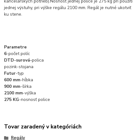
kancelárskych potrieb).Nosnosť jednej police je 275 kg pri použití
jednej výstuhy, pri výške regálu 2100 mm. Regál je nutné ukotviť
ku stene.
Parametre
6
-počet políc
DTD-surová-
polica
pozink-stojana
Futur
-typ
600 mm
-hĺbka
900 mm
-šírka
2100 mm
-výška
275 KG
-nosnosť police
Tovar zaradený v kategóriách
Regály