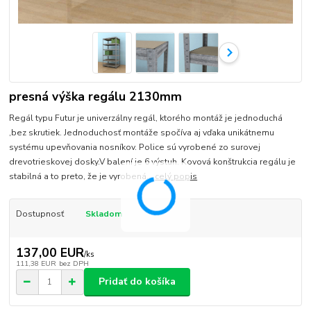
presná výška regálu 2130mm
Regál typu Futur je univerzálny regál, ktorého montáž je jednoduchá
,bez skrutiek. Jednoduchosť montáže spočíva aj vďaka unikátnemu
systému upevňovania nosníkov. Police sú vyrobené zo surovej
drevotrieskovej dosky.V balení je 6 výstuh. Kovová konštrukcia regálu je
stabilná a to preto, že je vyrobená...
celý popis
Dostupnosť
Skladom
137,00 EUR
/
ks
111,38 EUR
bez DPH
Pridať do košíka