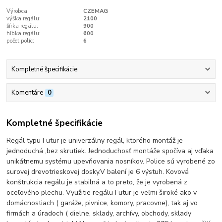
Výrobca:
CZEMAG
výška regálu:
2100
šírka regálu:
900
hľbka regálu:
600
počet políc:
6
Kompletné špecifikácie
Komentáre
0
Kompletné špecifikácie
Regál typu Futur je univerzálny regál, ktorého montáž je
jednoduchá ,bez skrutiek. Jednoduchosť montáže spočíva aj vďaka
unikátnemu systému upevňovania nosníkov. Police sú vyrobené zo
surovej drevotrieskovej dosky.V balení je 6 výstuh. Kovová
konštrukcia regálu je stabilná a to preto, že je vyrobená z
oceľového plechu. Využitie regálu Futur je veľmi široké ako v
domácnostiach ( garáže, pivnice, komory, pracovne), tak aj vo
firmách a úradoch ( dielne, sklady, archívy, obchody, sklady