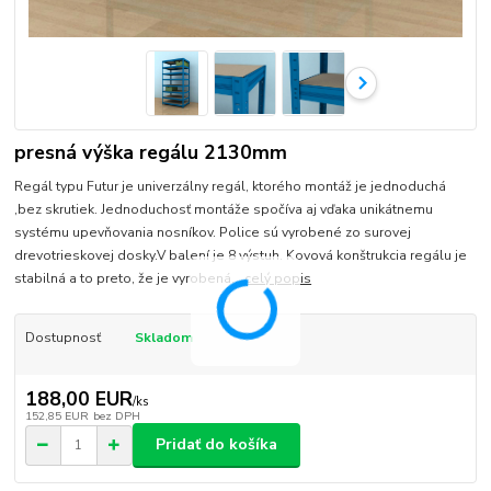
presná výška regálu 2130mm
Regál typu Futur je univerzálny regál, ktorého montáž je jednoduchá
,bez skrutiek. Jednoduchosť montáže spočíva aj vďaka unikátnemu
systému upevňovania nosníkov. Police sú vyrobené zo surovej
drevotrieskovej dosky.V balení je 8 výstuh. Kovová konštrukcia regálu je
stabilná a to preto, že je vyrobená...
celý popis
Dostupnosť
Skladom
188,00 EUR
/
ks
152,85 EUR
bez DPH
Pridať do košíka