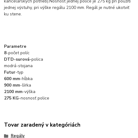
kancelárskych potrieb).Nosnosť jednej police je 275 kg pri použití
jednej výstuhy, pri výške regálu 2100 mm. Regál je nutné ukotviť
ku stene.
Parametre
8
-počet políc
DTD-surová-
polica
modrá-stojana
Futur
-typ
600 mm
-hĺbka
900 mm
-šírka
2100 mm
-výška
275 KG
-nosnosť police
Tovar zaradený v kategóriách
Regály