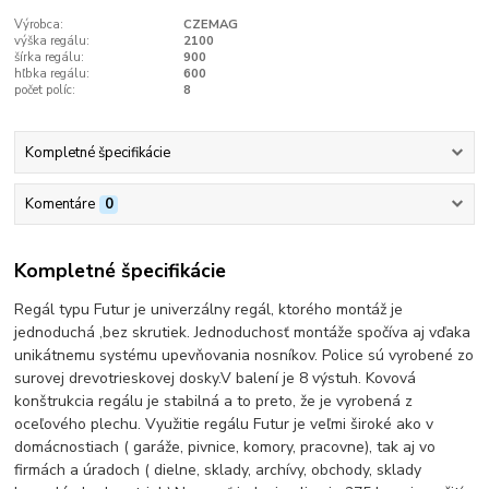
Výrobca:
CZEMAG
výška regálu:
2100
šírka regálu:
900
hľbka regálu:
600
počet políc:
8
Kompletné špecifikácie
Komentáre
0
Kompletné špecifikácie
Regál typu Futur je univerzálny regál, ktorého montáž je
jednoduchá ,bez skrutiek. Jednoduchosť montáže spočíva aj vďaka
unikátnemu systému upevňovania nosníkov. Police sú vyrobené zo
surovej drevotrieskovej dosky.V balení je 8 výstuh. Kovová
konštrukcia regálu je stabilná a to preto, že je vyrobená z
oceľového plechu. Využitie regálu Futur je veľmi široké ako v
domácnostiach ( garáže, pivnice, komory, pracovne), tak aj vo
firmách a úradoch ( dielne, sklady, archívy, obchody, sklady