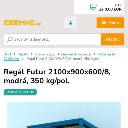
0
ks
za
0,00 EUR
Menu
Hľadať
Úvod
Regály
Kovové regály
drevotrieskové police
výška regálu
2100 mm
Regál Futur 2100x900x600/8, modrá, 350 kg/pol.
Regál Futur 2100x900x600/8,
modrá, 350 kg/pol.
Doprava ZADARMO