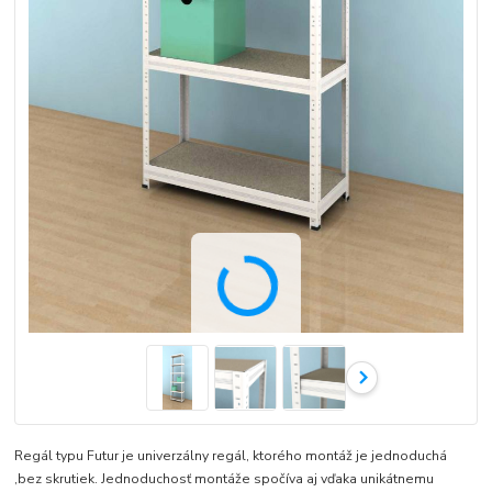
Regál typu Futur je univerzálny regál, ktorého montáž je jednoduchá
,bez skrutiek. Jednoduchosť montáže spočíva aj vďaka unikátnemu