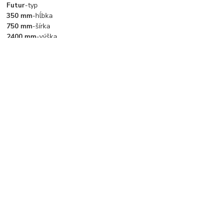
Futur
-typ
350 mm
-hĺbka
750 mm
-šírka
2400 mm
-výška
175 KG
-nosnosť police
Tovar zaradený v kategóriách
Regály
Kovové regály
drevotrieskové police
výška regálu 2400 mm
Vytvorené na
Eshop-rychlo.sk