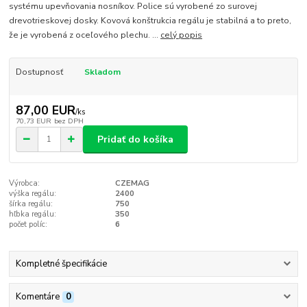
systému upevňovania nosníkov. Police sú vyrobené zo surovej
drevotrieskovej dosky. Kovová konštrukcia regálu je stabilná a to preto,
že je vyrobená z oceľového plechu. ...
celý popis
Dostupnosť
Skladom
87,00 EUR
/
ks
70,73 EUR
bez DPH
Pridať do košíka
Výrobca:
CZEMAG
výška regálu:
2400
šírka regálu:
750
hľbka regálu:
350
počet políc:
6
Kompletné špecifikácie
Komentáre
0