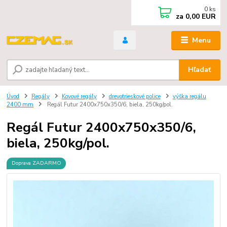
0
ks
za
0,00 EUR
Menu
Hľadať
Úvod
Regály
Kovové regály
drevotrieskové police
výška regálu
2400 mm
Regál Futur 2400x750x350/6, biela, 250kg/pol.
Regál Futur 2400x750x350/6,
biela, 250kg/pol.
Doprava ZADARMO