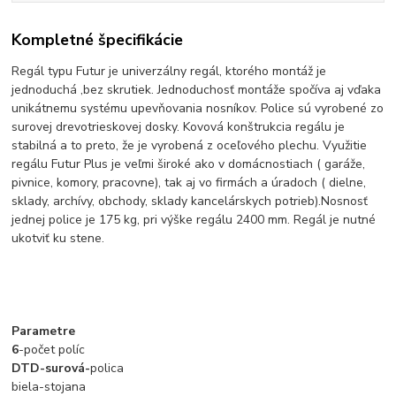
Kompletné špecifikácie
Regál typu Futur je univerzálny regál, ktorého montáž je
jednoduchá ,bez skrutiek. Jednoduchosť montáže spočíva aj vďaka
unikátnemu systému upevňovania nosníkov. Police sú vyrobené zo
surovej drevotrieskovej dosky. Kovová konštrukcia regálu je
stabilná a to preto, že je vyrobená z oceľového plechu. Využitie
regálu Futur Plus je veľmi široké ako v domácnostiach ( garáže,
pivnice, komory, pracovne), tak aj vo firmách a úradoch ( dielne,
sklady, archívy, obchody, sklady kancelárskych potrieb).Nosnosť
jednej police je 175 kg, pri výške regálu 2400 mm. Regál je nutné
ukotviť ku stene.
Parametre
6
-počet políc
DTD-surová-
polica
biela-stojana