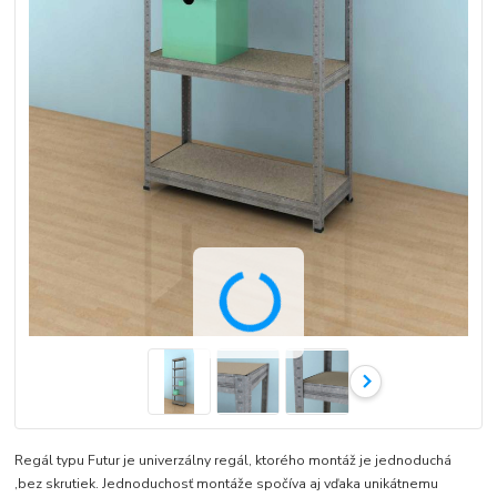
Regál typu Futur je univerzálny regál, ktorého montáž je jednoduchá
,bez skrutiek. Jednoduchosť montáže spočíva aj vďaka unikátnemu