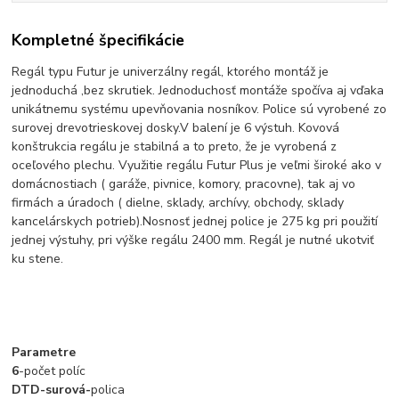
Kompletné špecifikácie
Regál typu Futur je univerzálny regál, ktorého montáž je
jednoduchá ,bez skrutiek. Jednoduchosť montáže spočíva aj vďaka
unikátnemu systému upevňovania nosníkov. Police sú vyrobené zo
surovej drevotrieskovej dosky.V balení je 6 výstuh. Kovová
konštrukcia regálu je stabilná a to preto, že je vyrobená z
oceľového plechu. Využitie regálu Futur Plus je veľmi široké ako v
domácnostiach ( garáže, pivnice, komory, pracovne), tak aj vo
firmách a úradoch ( dielne, sklady, archívy, obchody, sklady
kancelárskych potrieb).Nosnosť jednej police je 275 kg pri použití
jednej výstuhy, pri výške regálu 2400 mm. Regál je nutné ukotviť
ku stene.
Parametre
6
-počet políc
DTD-surová-
polica