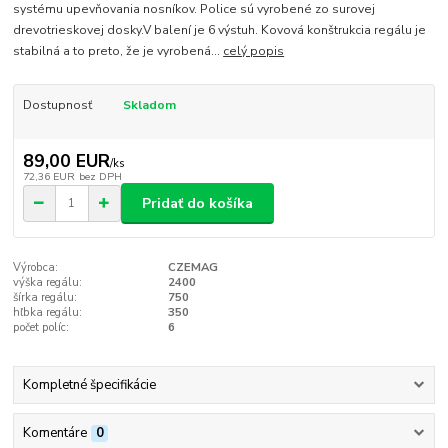
systému upevňovania nosníkov. Police sú vyrobené zo surovej
drevotrieskovej dosky.V balení je 6 výstuh. Kovová konštrukcia regálu je
stabilná a to preto, že je vyrobená...
celý popis
Dostupnosť
Skladom
89,00 EUR
/
ks
72,36 EUR
bez DPH
Pridať do košíka
Výrobca:
CZEMAG
výška regálu:
2400
šírka regálu:
750
hľbka regálu:
350
počet políc:
6
Kompletné špecifikácie
Komentáre
0