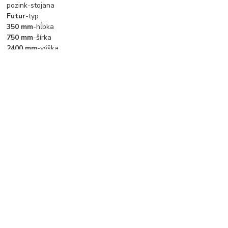
pozink-stojana
Futur
-typ
350 mm
-hĺbka
750 mm
-šírka
2400 mm
-výška
275 KG
-nosnosť police
Tovar zaradený v kategóriách
Regály
Kovové regály
drevotrieskové police
výška regálu 2400 mm