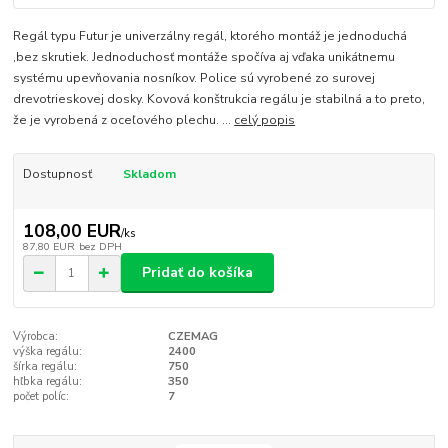
Regál typu Futur je univerzálny regál, ktorého montáž je jednoduchá
,bez skrutiek. Jednoduchosť montáže spočíva aj vďaka unikátnemu
systému upevňovania nosníkov. Police sú vyrobené zo surovej
drevotrieskovej dosky. Kovová konštrukcia regálu je stabilná a to preto,
že je vyrobená z oceľového plechu. ...
celý popis
Dostupnosť
Skladom
108,00 EUR
/
ks
87,80 EUR
bez DPH
Pridať do košíka
Výrobca:
CZEMAG
výška regálu:
2400
šírka regálu:
750
hľbka regálu:
350
počet políc:
7