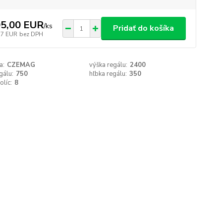
5,00 EUR
/
ks
Pridať do košíka
37 EUR
bez DPH
a:
CZEMAG
výška regálu:
2400
gálu:
750
hľbka regálu:
350
olíc:
8