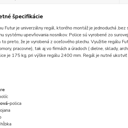
tné špecifikácie
u Futur je univerzálny regál, ktorého montáž je jednoduchá ,bez
u systému upevňovania nosníkov. Police sú vyrobené zo surovej 
a to preto, že je vyrobená z oceľového plechu. Využitie regálu Fu
komory, pracovne), tak aj vo firmách a úradoch ( dielne, sklady, a
lice je 175 kg, pri výške regálu 2400 mm. Regál je nutné ukotviť
re
olíc
ová-
polica
ojana
p
-hĺbka