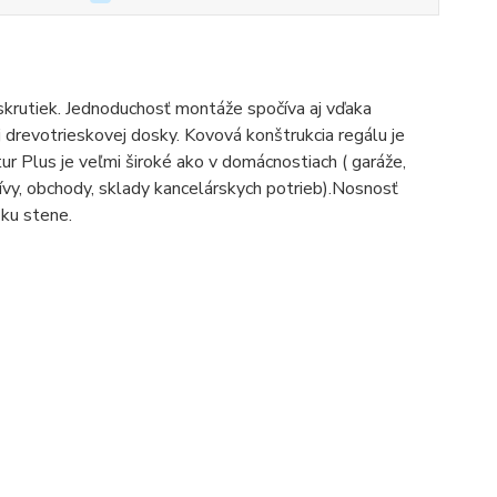
 skrutiek. Jednoduchosť montáže spočíva aj vďaka
drevotrieskovej dosky. Kovová konštrukcia regálu je
tur Plus je veľmi široké ako v domácnostiach ( garáže,
rchívy, obchody, sklady kancelárskych potrieb).Nosnosť
 ku stene.