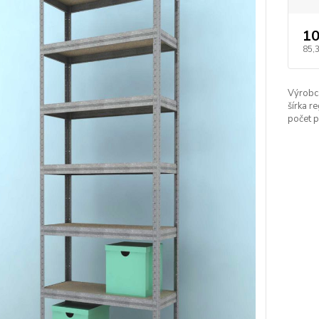
10
85,
Výrobc
šírka re
počet p