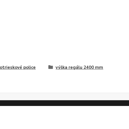
otrieskové police
výška regálu 2400 mm
Vytvorené na
Eshop-rychlo.sk