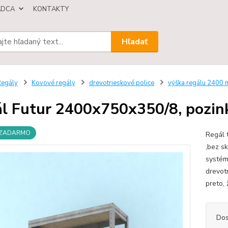
ÁDCA
KONTAKTY
Hľadať
egály
Kovové regály
drevotrieskové police
výška regálu 2400
l Futur 2400x750x350/8, pozink
 ZADARMO
Regál 
,bez s
systém
drevot
preto, 
Dos