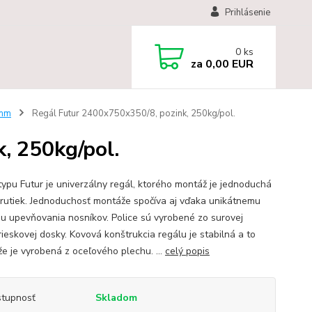
Prihlásenie
0
ks
za
0,00 EUR
 mm
Regál Futur 2400x750x350/8, pozink, 250kg/pol.
, 250kg/pol.
typu Futur je univerzálny regál, ktorého montáž je jednoduchá
krutiek. Jednoduchosť montáže spočíva aj vďaka unikátnemu
u upevňovania nosníkov. Police sú vyrobené zo surovej
rieskovej dosky. Kovová konštrukcia regálu je stabilná a to
že je vyrobená z oceľového plechu. ...
celý popis
tupnosť
Skladom