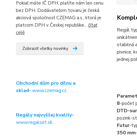
Pokiaľ máte IČ DPH, platíte nám len cenu
bez DPH. Dodávateľom tovaru je česká
Komple
akciová spoločnosť CZEMAG a.s., ktorá je
platcom DPH v Českej republike...
čítať
Regál typ
celé
unikátnem
stabilná 
Zobraziť všetky novinky
pivnice, 
jednej po
Obchodní dům pro dílnu a
sklad
-
www.czemag.cz
Paramet
8
-počet p
DTD-sur
Regály najvyššej kvality-
pozink-st
www.regalset.sk
Futur
-ty
350 mm