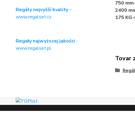
750 mm
Regály nejvyšší kvality -
2400 m
www.regalset.cz
175 KG
-
Regały najwyższej jakości
-
www.regalset.pl
Tovar 
Regá