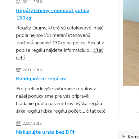
02.11.2016
Regály Drumy - nosnosť police
130kg.
Regály Drumy, ktoré sú celokovové, majú
podľa nejnovších meraní stanovenú
zvýšenú nosnosť 130kg na policu. Pokiaľ v
popise regálu nájdete informáciu o...
čítať
celé
26.08.2015
Konfigurátor regálov
Pre prehladnejšie vyberanie regálov z
našej ponuky sme pre vás pripravili
hladanie podla parametrov: výška regálu
šírka regálu hlbka regálu počet ...
čítať celé
22.07.2015
Nakupujte u nás bez DPH
Kompl