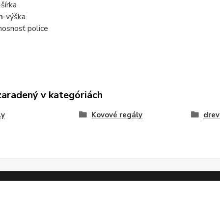
-šírka
m
-výška
nosnosť police
zaradený v kategóriách
ly
Kovové regály
drev