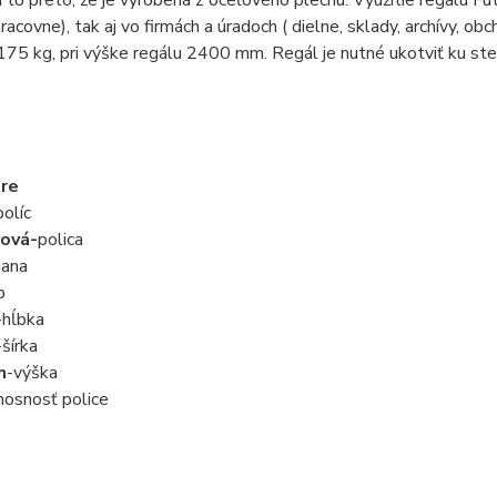
racovne), tak aj vo firmách a úradoch ( dielne, sklady, archívy, o
 175 kg, pri výške regálu 2400 mm. Regál je nutné ukotviť ku ste
re
olíc
ová-
polica
jana
p
-hĺbka
-šírka
m
-výška
nosnosť police