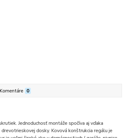
Komentáre
0
 skrutiek. Jednoduchosť montáže spočíva aj vďaka
drevotrieskovej dosky. Kovová konštrukcia regálu je
ur je veľmi široké ako v domácnostiach ( garáže, pivnice,