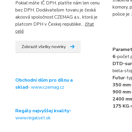
Pokiaľ máte IČ DPH, platíte nám len cenu
komory, p
bez DPH. Dodávateľom tovaru je česká
police je
akciová spoločnosť CZEMAG a.s., ktorá je
platcom DPH v Českej republike...
čítať
celé
Zobraziť všetky novinky
Paramet
6
-počet p
DTD-sur
biela-sto
Futur
-ty
Obchodní dům pro dílnu a
350 mm
sklad
-
www.czemag.cz
900 mm
2400 m
175 KG
-
Regály najvyššej kvality-
www.regalset.sk