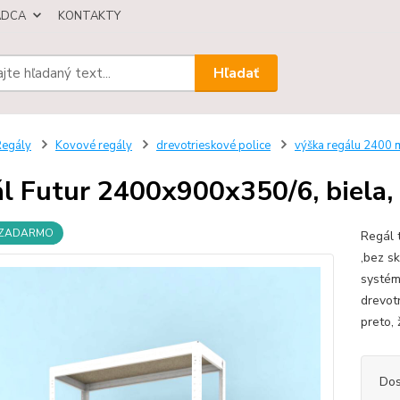
ÁDCA
KONTAKTY
Hľadať
egály
Kovové regály
drevotrieskové police
výška regálu 2400
l Futur 2400x900x350/6, biela,
 ZADARMO
Regál 
,bez s
systém
drevot
preto, 
Dos