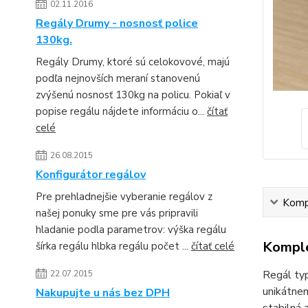
02.11.2016
Regály Drumy - nosnosť police
130kg.
Regály Drumy, ktoré sú celokovové, majú
podľa nejnovších meraní stanovenú
zvýšenú nosnosť 130kg na policu. Pokiaľ v
popise regálu nájdete informáciu o...
čítať
celé
26.08.2015
Konfigurátor regálov
Pre prehladnejšie vyberanie regálov z
Kompl
našej ponuky sme pre vás pripravili
hladanie podla parametrov: výška regálu
Komple
šírka regálu hlbka regálu počet ...
čítať celé
Regál typ
22.07.2015
unikátnem
Nakupujte u nás bez DPH
stabilná 