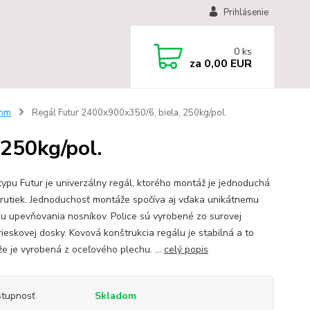
Prihlásenie
0
ks
za
0,00 EUR
 mm
Regál Futur 2400x900x350/6, biela, 250kg/pol.
 250kg/pol.
typu Futur je univerzálny regál, ktorého montáž je jednoduchá
krutiek. Jednoduchosť montáže spočíva aj vďaka unikátnemu
u upevňovania nosníkov. Police sú vyrobené zo surovej
rieskovej dosky. Kovová konštrukcia regálu je stabilná a to
že je vyrobená z oceľového plechu. ...
celý popis
tupnosť
Skladom