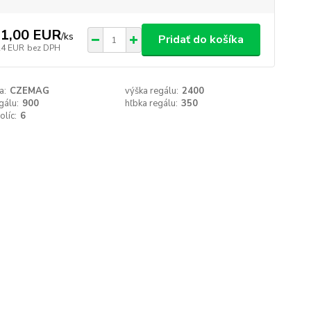
1,00 EUR
/
ks
Pridať do košíka
24 EUR
bez DPH
a:
CZEMAG
výška regálu:
2400
gálu:
900
hľbka regálu:
350
olíc:
6