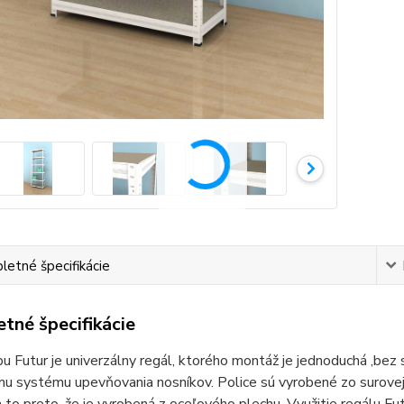
etné špecifikácie
tné špecifikácie
u Futur je univerzálny regál, ktorého montáž je jednoduchá ,bez
u systému upevňovania nosníkov. Police sú vyrobené zo surovej 
a to preto, že je vyrobená z oceľového plechu. Využitie regálu Fut