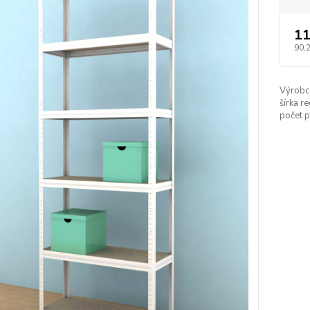
11
90,
Výrobc
šírka re
počet p