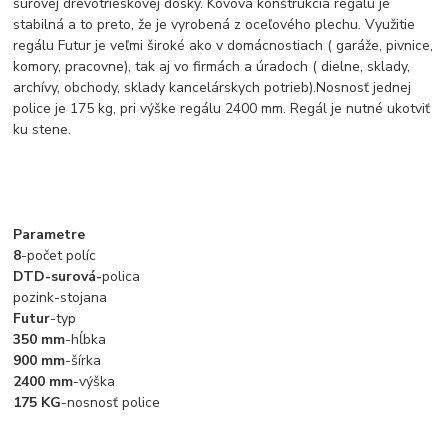
surovej drevotrieskovej dosky. Kovová konštrukcia regálu je
stabilná a to preto, že je vyrobená z oceľového plechu. Využitie
regálu Futur je veľmi široké ako v domácnostiach ( garáže, pivnice,
komory, pracovne), tak aj vo firmách a úradoch ( dielne, sklady,
archívy, obchody, sklady kancelárskych potrieb).Nosnosť jednej
police je 175 kg, pri výške regálu 2400 mm. Regál je nutné ukotviť
ku stene.
Parametre
8
-počet políc
DTD-surová-
polica
pozink-stojana
Futur
-typ
350 mm
-hĺbka
900 mm
-šírka
2400 mm
-výška
175 KG
-nosnosť police