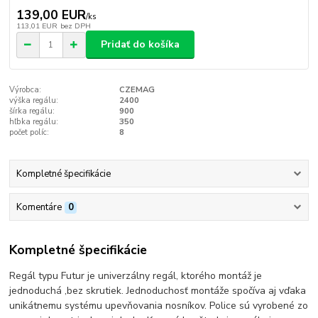
139,00 EUR
/
ks
113,01 EUR
bez DPH
Pridať do košíka
Výrobca:
CZEMAG
výška regálu:
2400
šírka regálu:
900
hľbka regálu:
350
počet políc:
8
Kompletné špecifikácie
Komentáre
0
Kompletné špecifikácie
Regál typu Futur je univerzálny regál, ktorého montáž je
jednoduchá ,bez skrutiek. Jednoduchosť montáže spočíva aj vďaka
unikátnemu systému upevňovania nosníkov. Police sú vyrobené zo