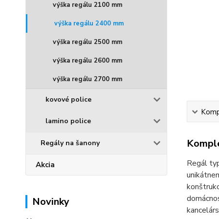
výška regálu 2100 mm
výška regálu 2400 mm
výška regálu 2500 mm
výška regálu 2600 mm
výška regálu 2700 mm
kovové police
Kompl
lamino police
Komple
Regály na šanony
Regál typ
Akcia
unikátnem
konštrukc
domácnost
Novinky
kancelárs