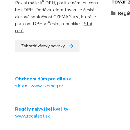
Tovar 
Pokiaľ máte IČ DPH, platíte nám len cenu
bez DPH. Dodávateľom tovaru je česká
Regá
akciová spoločnosť CZEMAG a.s., ktorá je
platcom DPH v Českej republike...
čítať
celé
Zobraziť všetky novinky
Obchodní dům pro dílnu a
sklad
-
www.czemag.cz
Regály najvyššej kvality-
www.regalset.sk