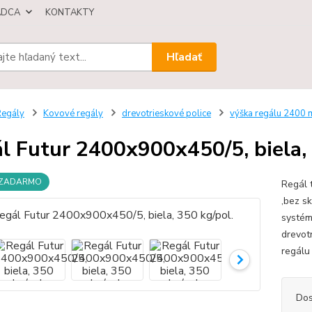
ÁDCA
KONTAKTY
Hľadať
egály
Kovové regály
drevotrieskové police
výška regálu 2400
l Futur 2400x900x450/5, biela, 
 ZADARMO
Regál 
,bez s
systém
drevot
regálu 
Dos