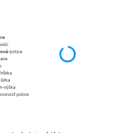
re
olíc
ová-
polica
jana
p
-hĺbka
-šírka
m
-výška
nosnosť police