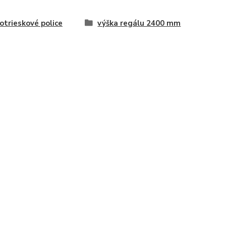
otrieskové police
výška regálu 2400 mm