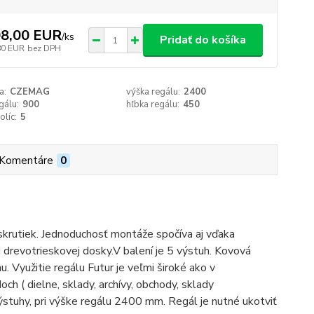
8,00 EUR
/
ks
Pridať do košíka
80 EUR
bez DPH
a:
CZEMAG
výška regálu:
2400
gálu:
900
hľbka regálu:
450
olíc:
5
Komentáre
0
 skrutiek. Jednoduchosť montáže spočíva aj vďaka
drevotrieskovej dosky.V balení je 5 výstuh. Kovová
u. Využitie regálu Futur je veľmi široké ako v
och ( dielne, sklady, archívy, obchody, sklady
výstuhy, pri výške regálu 2400 mm. Regál je nutné ukotviť