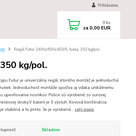
Prihlásenie
0
ks
za
0,00 EUR
 mm
Regál Futur 2400x900x450/5, biela, 350 kg/pol.
350 kg/pol.
typu Futur je univerzálny regál, ktorého montáž je jednoduchá
krutiek. Jednoduchosť montáže spočíva aj vďaka unikátnemu
u upevňovania nosníkov. Police sú vyrobené zo surovej
rieskovej dosky.V balení je 5 výstuh. Kovová konštrukcia
je stabilná a to preto, že je vyrobená...
celý popis
tupnosť
Skladom