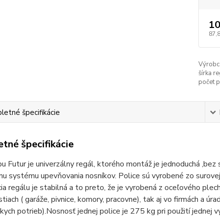
10
87,
Výrobc
šírka re
počet p
etné špecifikácie
tné špecifikácie
u Futur je univerzálny regál, ktorého montáž je jednoduchá ,bez
u systému upevňovania nosníkov. Police sú vyrobené zo surovej 
ia regálu je stabilná a to preto, že je vyrobená z oceľového plech
iach ( garáže, pivnice, komory, pracovne), tak aj vo firmách a úrad
kych potrieb).Nosnosť jednej police je 275 kg pri použití jednej 