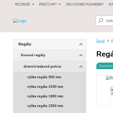
RECENZÍE
PREČO MY?
OBCHODNÉ PODMIENKY
R
Úvod
R
Regály
Regá
Kovové regály
Doprava
drevotrieskové police
výška regálu 900 mm
výška regálu 1500 mm
výška regálu 1800 mm
výška regálu 2000 mm