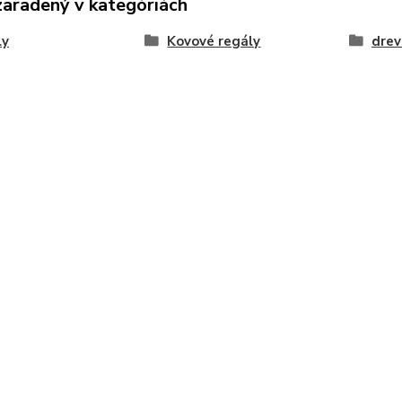
zaradený v kategóriách
ly
Kovové regály
drev