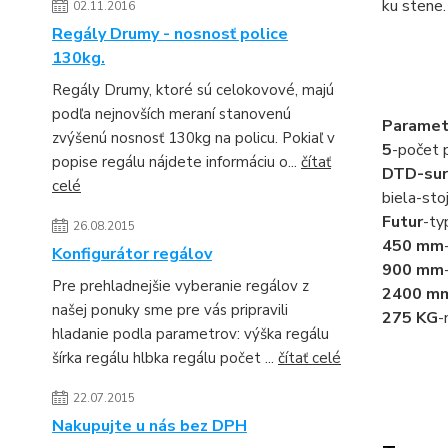
ku stene.
02.11.2016
Regály Drumy - nosnosť police
130kg.
Regály Drumy, ktoré sú celokovové, majú
podľa nejnovších meraní stanovenú
Paramet
zvýšenú nosnosť 130kg na policu. Pokiaľ v
5
-počet p
popise regálu nájdete informáciu o...
čítať
DTD-sur
celé
biela-sto
Futur
-ty
26.08.2015
450 mm
Konfigurátor regálov
900 mm
Pre prehladnejšie vyberanie regálov z
2400 m
našej ponuky sme pre vás pripravili
275 KG
-
hladanie podla parametrov: výška regálu
šírka regálu hlbka regálu počet ...
čítať celé
22.07.2015
Nakupujte u nás bez DPH