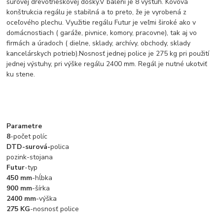
surovej drevotrieskovej dosky.V balení je 8 výstuh. Kovová
konštrukcia regálu je stabilná a to preto, že je vyrobená z
oceľového plechu. Využitie regálu Futur je veľmi široké ako v
domácnostiach ( garáže, pivnice, komory, pracovne), tak aj vo
firmách a úradoch ( dielne, sklady, archívy, obchody, sklady
kancelárskych potrieb).Nosnosť jednej police je 275 kg pri použití
jednej výstuhy, pri výške regálu 2400 mm. Regál je nutné ukotviť
ku stene.
Parametre
8
-počet políc
DTD-surová-
polica
pozink-stojana
Futur
-typ
450 mm
-hĺbka
900 mm
-šírka
2400 mm
-výška
275 KG
-nosnosť police