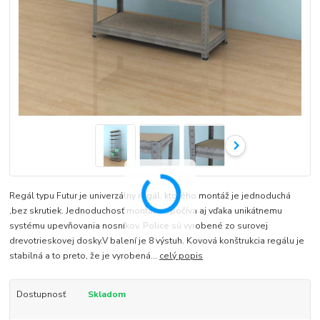
Regál typu Futur je univerzálny regál, ktorého montáž je jednoduchá
,bez skrutiek. Jednoduchosť montáže spočíva aj vďaka unikátnemu
systému upevňovania nosníkov. Police sú vyrobené zo surovej
drevotrieskovej dosky.V balení je 8 výstuh. Kovová konštrukcia regálu je
stabilná a to preto, že je vyrobená...
celý popis
Dostupnosť
Skladom