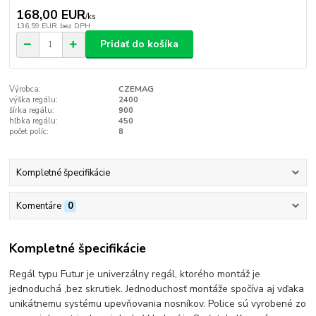
168,00 EUR
/
ks
136,59 EUR
bez DPH
Pridať do košíka
Výrobca:
CZEMAG
výška regálu:
2400
šírka regálu:
900
hľbka regálu:
450
počet políc:
8
Kompletné špecifikácie
Komentáre
0
Kompletné špecifikácie
Regál typu Futur je univerzálny regál, ktorého montáž je
jednoduchá ,bez skrutiek. Jednoduchosť montáže spočíva aj vďaka
unikátnemu systému upevňovania nosníkov. Police sú vyrobené zo