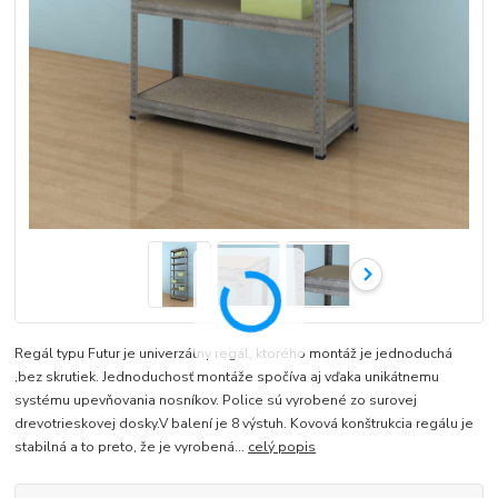
Regál typu Futur je univerzálny regál, ktorého montáž je jednoduchá
,bez skrutiek. Jednoduchosť montáže spočíva aj vďaka unikátnemu
systému upevňovania nosníkov. Police sú vyrobené zo surovej
drevotrieskovej dosky.V balení je 8 výstuh. Kovová konštrukcia regálu je
stabilná a to preto, že je vyrobená...
celý popis