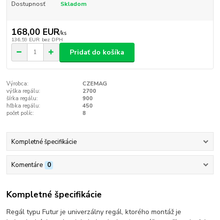
Dostupnosť
Skladom
168,00 EUR
/
ks
136,59 EUR
bez DPH
Pridať do košíka
Výrobca:
CZEMAG
výška regálu:
2700
šírka regálu:
900
hľbka regálu:
450
počet políc:
8
Kompletné špecifikácie
Komentáre
0
Kompletné špecifikácie
Regál typu Futur je univerzálny regál, ktorého montáž je