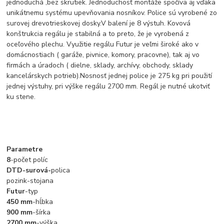
jednoduchá ,bez skrutiek. Jednoduchosť montáže spočíva aj vďaka
unikátnemu systému upevňovania nosníkov. Police sú vyrobené zo
surovej drevotrieskovej dosky.V balení je 8 výstuh. Kovová
konštrukcia regálu je stabilná a to preto, že je vyrobená z
oceľového plechu. Využitie regálu Futur je veľmi široké ako v
domácnostiach ( garáže, pivnice, komory, pracovne), tak aj vo
firmách a úradoch ( dielne, sklady, archívy, obchody, sklady
kancelárskych potrieb).Nosnosť jednej police je 275 kg pri použití
jednej výstuhy, pri výške regálu 2700 mm. Regál je nutné ukotviť
ku stene.
Parametre
8
-počet políc
DTD-surová-
polica
pozink-stojana
Futur
-typ
450 mm
-hĺbka
900 mm
-šírka
2700 mm
-výška