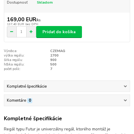
Dostupnosť
Skladom
169,00 EUR
/
ks
137,40 EUR
bez DPH
Pridať do košíka
Výrobca:
CZEMAG
výška regálu:
2700
šírka regálu:
900
hľbka regálu:
500
počet políc:
7
Kompletné špecifikácie
Komentáre
0
Kompletné špecifikácie
Regál typu Futur je univerzálny regál, ktorého montáž je