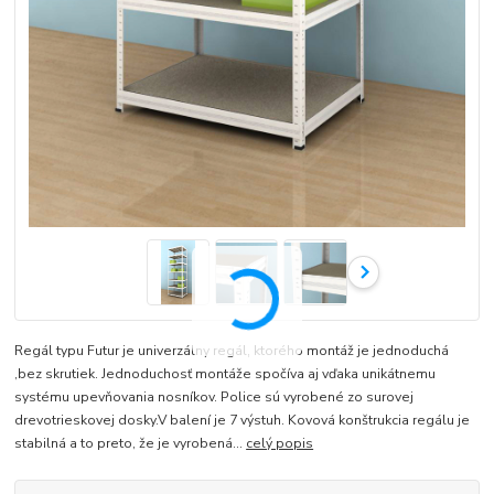
Regál typu Futur je univerzálny regál, ktorého montáž je jednoduchá
,bez skrutiek. Jednoduchosť montáže spočíva aj vďaka unikátnemu
systému upevňovania nosníkov. Police sú vyrobené zo surovej
drevotrieskovej dosky.V balení je 7 výstuh. Kovová konštrukcia regálu je
stabilná a to preto, že je vyrobená...
celý popis