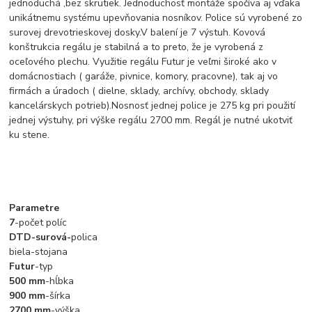
jednoduchá ,bez skrutiek. Jednoduchosť montáže spočíva aj vďaka
unikátnemu systému upevňovania nosníkov. Police sú vyrobené zo
surovej drevotrieskovej dosky.V balení je 7 výstuh. Kovová
konštrukcia regálu je stabilná a to preto, že je vyrobená z
oceľového plechu. Využitie regálu Futur je veľmi široké ako v
domácnostiach ( garáže, pivnice, komory, pracovne), tak aj vo
firmách a úradoch ( dielne, sklady, archívy, obchody, sklady
kancelárskych potrieb).Nosnosť jednej police je 275 kg pri použití
jednej výstuhy, pri výške regálu 2700 mm. Regál je nutné ukotviť
ku stene.
Parametre
7
-počet políc
DTD-surová-
polica
biela-stojana
Futur
-typ
500 mm
-hĺbka
900 mm
-šírka
2700 mm
-výška