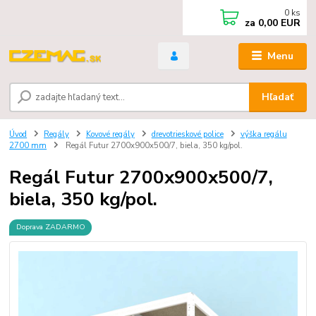
0
ks
za
0,00 EUR
Menu
Hľadať
Úvod
Regály
Kovové regály
drevotrieskové police
výška regálu
2700 mm
Regál Futur 2700x900x500/7, biela, 350 kg/pol.
Regál Futur 2700x900x500/7,
biela, 350 kg/pol.
Doprava ZADARMO