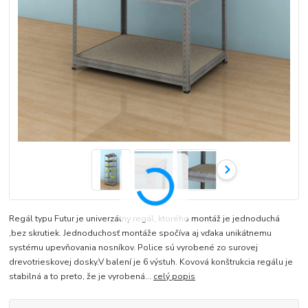
Regál typu Futur je univerzálny regál, ktorého montáž je jednoduchá
,bez skrutiek. Jednoduchosť montáže spočíva aj vďaka unikátnemu
systému upevňovania nosníkov. Police sú vyrobené zo surovej
drevotrieskovej dosky.V balení je 6 výstuh. Kovová konštrukcia regálu je
stabilná a to preto, že je vyrobená...
celý popis