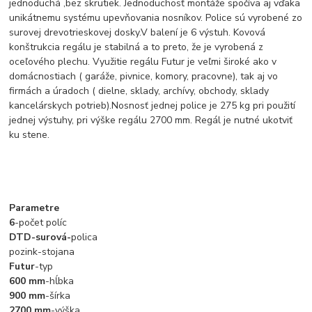
jednoduchá ,bez skrutiek. Jednoduchosť montáže spočíva aj vďaka
unikátnemu systému upevňovania nosníkov. Police sú vyrobené zo
surovej drevotrieskovej dosky.V balení je 6 výstuh. Kovová
konštrukcia regálu je stabilná a to preto, že je vyrobená z
oceľového plechu. Využitie regálu Futur je veľmi široké ako v
domácnostiach ( garáže, pivnice, komory, pracovne), tak aj vo
firmách a úradoch ( dielne, sklady, archívy, obchody, sklady
kancelárskych potrieb).Nosnosť jednej police je 275 kg pri použití
jednej výstuhy, pri výške regálu 2700 mm. Regál je nutné ukotviť
ku stene.
Parametre
6
-počet políc
DTD-surová-
polica
pozink-stojana
Futur
-typ
600 mm
-hĺbka
900 mm
-šírka
2700 mm
-výška