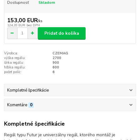
Dostupnosť
Skladom
153,00 EUR
/
ks
124,39 EUR
bez DPH
Pridať do košíka
Výrobca:
CZEMAG
výška regálu:
2700
šírka regálu:
900
hľbka regálu:
600
počet políc:
6
Kompletné špecifikácie
Komentáre
0
Kompletné špecifikácie
Regál typu Futur je univerzálny regál, ktorého montáž je