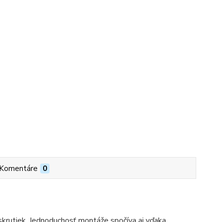
Komentáre
0
 skrutiek. Jednoduchosť montáže spočíva aj vďaka