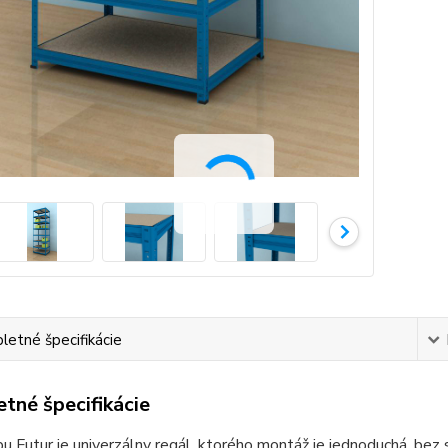
etné špecifikácie
tné špecifikácie
u Futur je univerzálny regál, ktorého montáž je jednoduchá ,bez