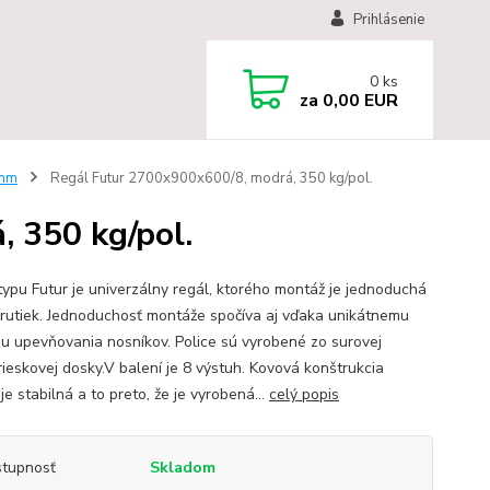
Prihlásenie
0
ks
za
0,00 EUR
 mm
Regál Futur 2700x900x600/8, modrá, 350 kg/pol.
 350 kg/pol.
typu Futur je univerzálny regál, ktorého montáž je jednoduchá
krutiek. Jednoduchosť montáže spočíva aj vďaka unikátnemu
u upevňovania nosníkov. Police sú vyrobené zo surovej
rieskovej dosky.V balení je 8 výstuh. Kovová konštrukcia
je stabilná a to preto, že je vyrobená...
celý popis
tupnosť
Skladom