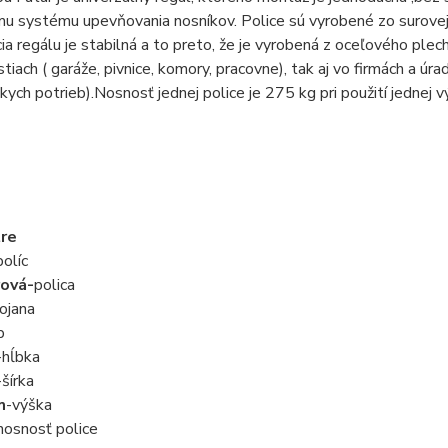
u systému upevňovania nosníkov. Police sú vyrobené zo surovej 
ia regálu je stabilná a to preto, že je vyrobená z oceľového plech
iach ( garáže, pivnice, komory, pracovne), tak aj vo firmách a úrad
kych potrieb).Nosnosť jednej police je 275 kg pri použití jednej 
re
olíc
ová-
polica
ojana
p
-hĺbka
-šírka
m
-výška
nosnosť police