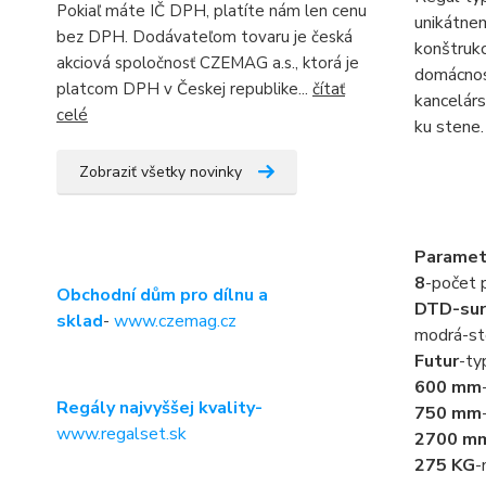
Pokiaľ máte IČ DPH, platíte nám len cenu
unikátnem
bez DPH. Dodávateľom tovaru je česká
konštrukc
akciová spoločnosť CZEMAG a.s., ktorá je
domácnost
platcom DPH v Českej republike...
čítať
kancelárs
celé
ku stene.
Zobraziť všetky novinky
Paramet
8
-počet p
Obchodní dům pro dílnu a
DTD-sur
sklad
-
www.czemag.cz
modrá-st
Futur
-ty
600 mm
Regály najvyššej kvality-
750 mm
www.regalset.sk
2700 m
275 KG
-