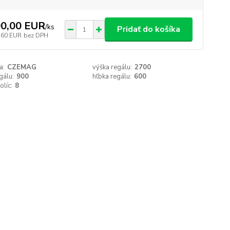
0,00 EUR
/
ks
Pridať do košíka
,60 EUR
bez DPH
a:
CZEMAG
výška regálu:
2700
gálu:
900
hľbka regálu:
600
olíc:
8