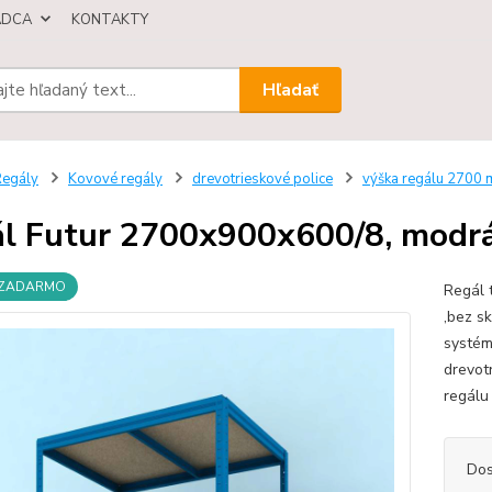
ÁDCA
KONTAKTY
Hľadať
egály
Kovové regály
drevotrieskové police
výška regálu 2700
l Futur 2700x900x600/8, modrá,
 ZADARMO
Regál 
,bez s
systém
drevot
regálu 
Dos