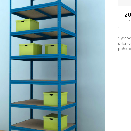
20
162
Výrobc
šírka re
počet p