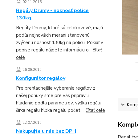
02.11.2016
Regály Drumy - nosnosť police
130kg.
Regály Drumy, ktoré sú celokovové, majú
podľa nejnovších meraní stanovenú
zvýšenú nosnosť 130kg na policu. Pokiaľ v
popise regálu nájdete informáciu o...
čítať
celé
26.08.2015
Konfigurátor regálov
Pre prehladnejšie vyberanie regálov z
našej ponuky sme pre vás pripravili
hladanie podla parametrov: výška regálu
Kompl
šírka regálu hlbka regálu počet ...
čítať celé
22.07.2015
Komple
Nakupujte u nás bez DPH
Regál typ