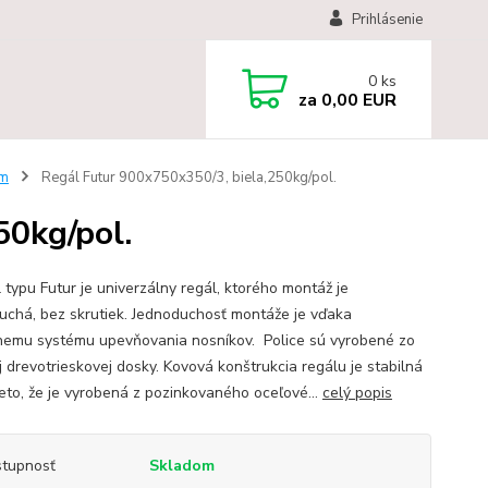
Prihlásenie
0
ks
za
0,00 EUR
mm
Regál Futur 900x750x350/3, biela,250kg/pol.
50kg/pol.
typu Futur je univerzálny regál, ktorého montáž je
uchá, bez skrutiek. Jednoduchosť montáže je vďaka
nemu systému upevňovania nosníkov. Police sú vyrobené zo
j drevotrieskovej dosky. Kovová konštrukcia regálu je stabilná
reto, že je vyrobená z pozinkovaného oceľové...
celý popis
tupnosť
Skladom