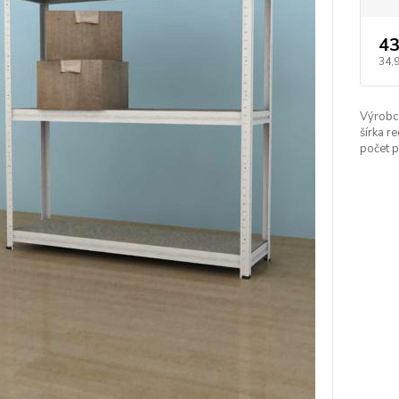
43
34,
Výrobc
šírka re
počet p