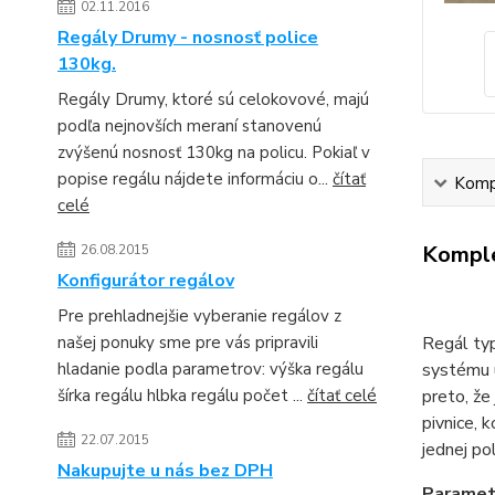
02.11.2016
Regály Drumy - nosnosť police
130kg.
Regály Drumy, ktoré sú celokovové, majú
podľa nejnovších meraní stanovenú
zvýšenú nosnosť 130kg na policu. Pokiaľ v
popise regálu nájdete informáciu o...
čítať
Kompl
celé
Komple
26.08.2015
Konfigurátor regálov
Pre prehladnejšie vyberanie regálov z
našej ponuky sme pre vás pripravili
Regál typ
hladanie podla parametrov: výška regálu
systému u
šírka regálu hlbka regálu počet ...
čítať celé
preto, že
pivnice, 
22.07.2015
jednej po
Nakupujte u nás bez DPH
Paramet