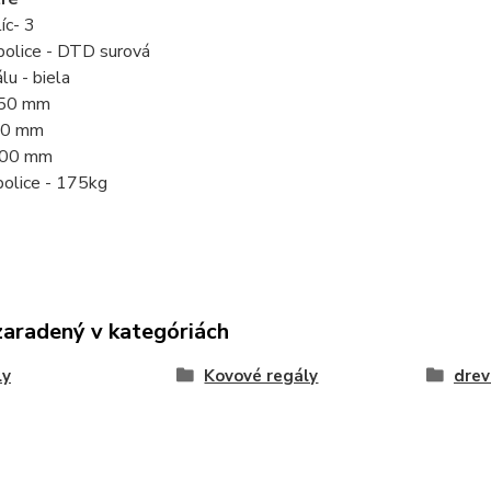
íc- 3
police - DTD surová
lu - biela
350 mm
750 mm
900 mm
police - 175kg
zaradený v kategóriách
ly
Kovové regály
drev