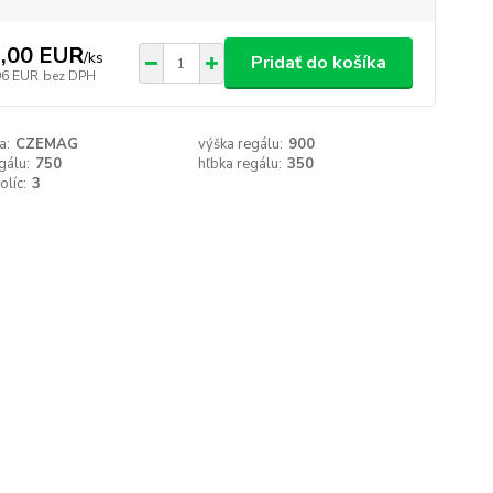
,00 EUR
/
ks
Pridať do košíka
96 EUR
bez DPH
a:
CZEMAG
výška regálu:
900
gálu:
750
hľbka regálu:
350
olíc:
3