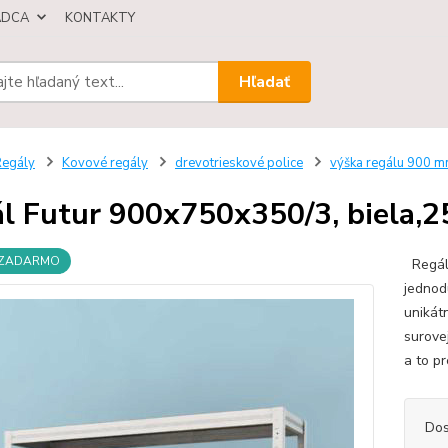
ÁDCA
KONTAKTY
Hľadať
egály
Kovové regály
drevotrieskové police
výška regálu 900 
l Futur 900x750x350/3, biela,2
 ZADARMO
Regál 
jednod
unikát
surove
a to p
Dos