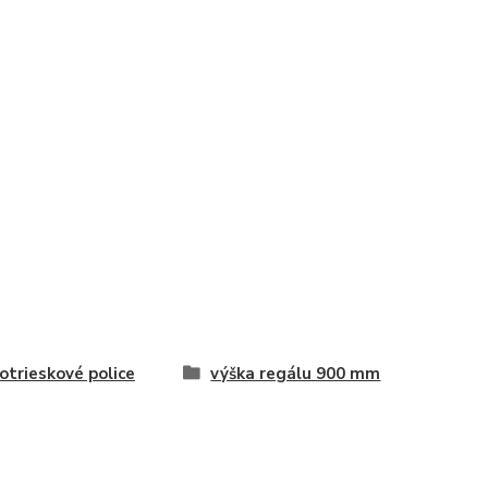
otrieskové police
výška regálu 900 mm