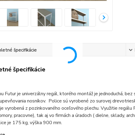
etné špecifikácie
tné špecifikácie
u Futur je univerzálny regál, ktorého montáž je jednoduchá, bez
pevňovania nosníkov. Police sú vyrobené zo surovej drevotriesko
 je vyrobená z pozinkovaného oceľového plechu. Využitie regálu F
komory, pracovne), tak aj vo firmách a úradoch ( dielne, sklady, ar
lice je 175 kg, výška 900 mm.
re