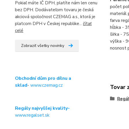
Pokiaľ máte IČ DPH, platíte nám len cenu
počet pol
bez DPH. Dodávateľom tovaru je česká
materiál 
akciová spoločnosť CZEMAG a.s., ktorá je
farva regá
platcom DPH v Českej republike...
čítať
hĺbka - 
celé
šírka - 
výška - 
Zobraziť všetky novinky
nosnost 
Obchodní dům pro dílnu a
sklad
-
www.czemag.cz
Tovar 
Regá
Regály najvyššej kvality-
www.regalset.sk