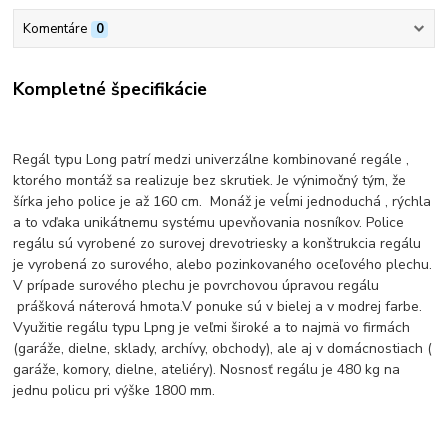
Komentáre
0
Kompletné špecifikácie
Regál typu Long patrí medzi univerzálne kombinované regále ,
ktorého montáž sa realizuje bez skrutiek. Je výnimočný tým, že
šírka jeho police je až 160 cm. Monáž je veĺmi jednoduchá , rýchla
a to vďaka unikátnemu systému upevňovania nosníkov. Police
regálu sú vyrobené zo surovej drevotriesky a konštrukcia regálu
je vyrobená zo surového, alebo pozinkovaného oceľového plechu.
V prípade surového plechu je povrchovou úpravou regálu
prášková náterová hmota.V ponuke sú v bielej a v modrej farbe.
Využitie regálu typu Lpng je veľmi široké a to najmä vo firmách
(garáže, dielne, sklady, archívy, obchody), ale aj v domácnostiach (
garáže, komory, dielne, ateliéry). Nosnosť regálu je 480 kg na
jednu policu pri výške 1800 mm.