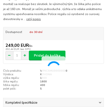
montáž sa realizuje bez skrutiek. Je výnimočný tým, že šírka jeho police
je až 160 cm. Monáž je veĺmi jednoduchá , rýchla a to vďaka unikátnemu
systému upevňovania nosníkov. Police regálu sú vyrobené zo surovej
drevotriesky a ...
celý popis
Dostupnosť
do 30 dní
249,00 EUR
/
ks
202,44 EUR
bez DPH
Pridať do košíka
Číslo produktu:
VlFKC5MU00000000
Výrobca:
KOVONA
výška regálu:
1800
šírka regálu:
1600
hľbka regálu:
400
počet políc:
5
Kompletné špecifikácie