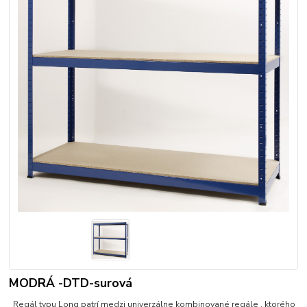
MODRÁ -DTD-surová
Regál typu Long patrí medzi univerzálne kombinované regále , ktorého