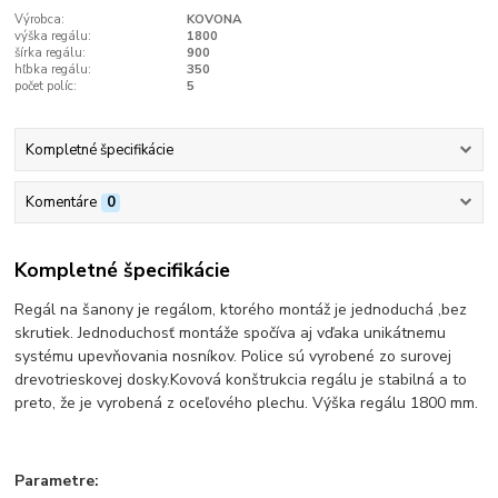
Výrobca:
KOVONA
výška regálu:
1800
šírka regálu:
900
hľbka regálu:
350
počet políc:
5
Kompletné špecifikácie
Komentáre
0
Kompletné špecifikácie
Regál na šanony je regálom, ktorého montáž je jednoduchá ,bez
skrutiek. Jednoduchosť montáže spočíva aj vďaka unikátnemu
systému upevňovania nosníkov. Police sú vyrobené zo surovej
drevotrieskovej dosky.Kovová konštrukcia regálu je stabilná a to
preto, že je vyrobená z oceľového plechu. Výška regálu 1800 mm.
Parametre: