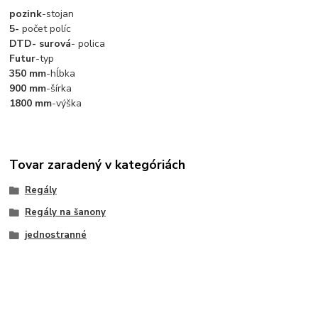
pozink
-stojan
5-
počet políc
DTD- surová
- polica
Futur
-typ
350 mm
-hĺbka
900 mm
-šírka
1800 mm
-výška
Tovar zaradený v kategóriách
Regály
Regály na šanony
jednostranné