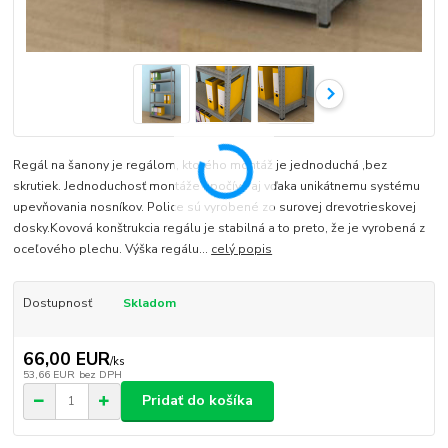
Regál na šanony je regálom, ktorého montáž je jednoduchá ,bez
skrutiek. Jednoduchosť montáže spočíva aj vďaka unikátnemu systému
upevňovania nosníkov. Police sú vyrobené zo surovej drevotrieskovej
dosky.Kovová konštrukcia regálu je stabilná a to preto, že je vyrobená z
oceľového plechu. Výška regálu...
celý popis
Dostupnosť
Skladom
66,00 EUR
/
ks
53,66 EUR
bez DPH
Pridať do košíka