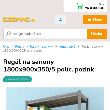
0
ks
za
0,00 EUR
Menu
Hľadať
Úvod
Regály
Regály na šanony
jednostranné
Regál na šanony
1800x900x350/5 políc, pozink
Regál na šanony
1800x900x350/5 políc, pozink
Doprava ZADARMO