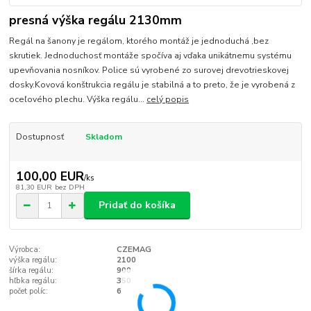
presná výška regálu 2130mm
Regál na šanony je regálom, ktorého montáž je jednoduchá ,bez
skrutiek. Jednoduchosť montáže spočíva aj vďaka unikátnemu systému
upevňovania nosníkov. Police sú vyrobené zo surovej drevotrieskovej
dosky.Kovová konštrukcia regálu je stabilná a to preto, že je vyrobená z
oceľového plechu. Výška regálu...
celý popis
Dostupnosť
Skladom
100,00 EUR
/
ks
81,30 EUR
bez DPH
Pridať do košíka
Výrobca:
CZEMAG
výška regálu:
2100
šírka regálu:
900
hľbka regálu:
350
počet políc:
6