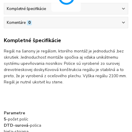
Kompletné špecifikácie
Komentáre
0
Kompletné špecifikácie
Regál na šanony je regálom, ktorého montáž je jednoduchá ,bez
skrutiek. Jednoduchosť montáže spočíva aj vďaka unikátnemu
systému upevňovania nosníkov. Police sú vyrobené zo surovej
drevotrieskovej dosky.Kovová konštrukcia regálu je stabilná a to
preto, že je vyrobená z oceľového plechu. Výška regálu 2100 mm.
Regál je nutné ukotviť ku stene.
Parametre
5
-počet políc
DTD-surová-
polica
biela-stojana